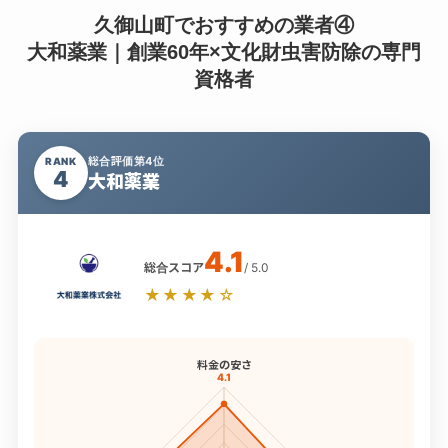
久御山町でおすすめの業者④
大和薬業｜創業60年×文化財虫害防除の専門
資格者
総合評価第4位
RANK
4
大和薬業
4.1
総合スコア
/ 5.0
★★★★☆
料金の安さ
4.1