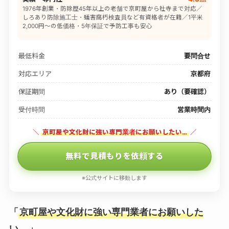
1976年創業・防除歴45年以上の老舗で京町屋から社寺まで対応／
しろあり防除施工士・蟻害腐朽検査員など有資格者が在籍／1平米
2,000円〜の低価格・5年保証で予防工事も安心
最低料金
要問合せ
対応エリア
京都府
保証期間
あり（要確認）
受付時間
営業時間内
＼
京町屋や文化財に強い専門業者にお願いしたい…
／
無料で見積もりを依頼する
※公式サイトに移動します
「
京町屋や文化財に強い専門業者にお願いした
い…
」