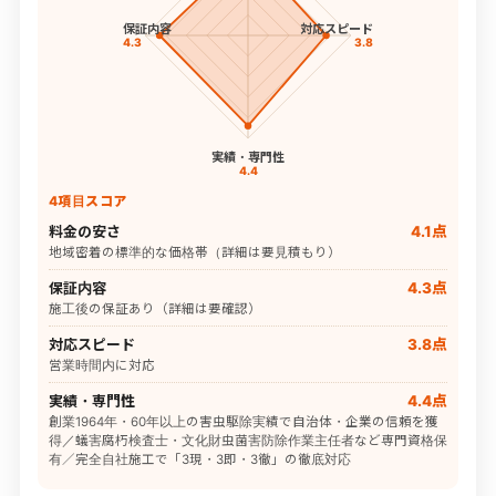
保証内容
対応スピード
4.3
3.8
実績・専門性
4.4
4項目スコア
料金の安さ
4.1点
地域密着の標準的な価格帯（詳細は要見積もり）
保証内容
4.3点
施工後の保証あり（詳細は要確認）
対応スピード
3.8点
営業時間内に対応
実績・専門性
4.4点
創業1964年・60年以上の害虫駆除実績で自治体・企業の信頼を獲
得／蟻害腐朽検査士・文化財虫菌害防除作業主任者など専門資格保
有／完全自社施工で「3現・3即・3徹」の徹底対応