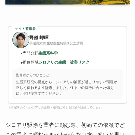
サイト監修者
野儀 岬暉
早稲田大学 生物圏生態学研究室所属
専門分野
生態系科学
●
●
監修領域
シロアリの生態・被害リスク
監修者からのひとこと
生態系研究の視点から、シロアリの被害が起こりやすい環境が
正しく伝わるよう監修しました。住まいの特徴に合った備え
に、ぜひ役立ててください。
※本記事のうちシロアリの生態・被害に関する記述を監修しています。
シロアリ駆除を業者に頼む際、初めての依頼でど
この業者に頼むべきかわからない方は多いと思い