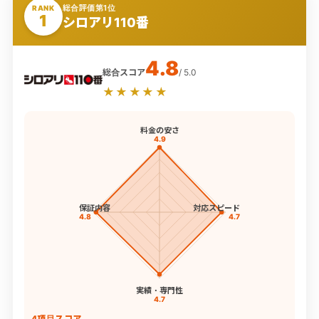
総合評価第1位
RANK
1
シロアリ110番
4.8
総合スコア
/ 5.0
★★★★★
料金の安さ
4.9
保証内容
対応スピード
4.8
4.7
実績・専門性
4.7
4項目スコア