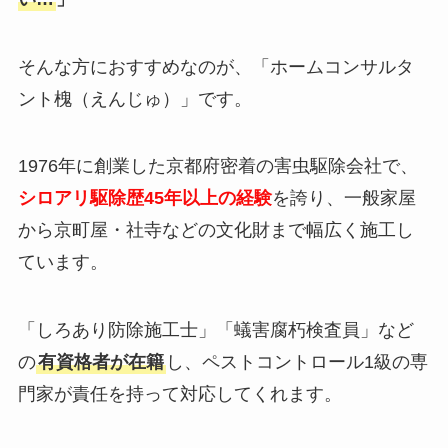
そんな方におすすめなのが、「ホームコンサルタ
ント槐（えんじゅ）」です。
1976年に創業した京都府密着の害虫駆除会社で、
シロアリ駆除歴45年以上の経験
を誇り、一般家屋
から京町屋・社寺などの文化財まで幅広く施工し
ています。
「しろあり防除施工士」「蟻害腐朽検査員」など
の
有資格者が在籍
し、ペストコントロール1級の専
門家が責任を持って対応してくれます。