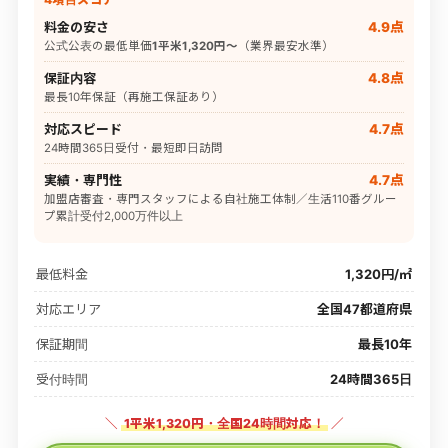
料金の安さ
4.9点
公式公表の最低単価
1平米1,320円〜
（業界最安水準）
保証内容
4.8点
最長10年保証（再施工保証あり）
対応スピード
4.7点
24時間365日受付・最短即日訪問
実績・専門性
4.7点
加盟店審査・専門スタッフによる自社施工体制／生活110番グルー
プ累計受付2,000万件以上
最低料金
1,320円/㎡
対応エリア
全国47都道府県
保証期間
最長10年
受付時間
24時間365日
＼
1平米1,320円・全国24時間対応！
／