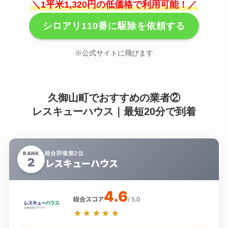
＼1平米1,320円の低価格で利用可能！／
シロアリ110番に駆除を依頼する
※公式サイトに飛びます
久御山町でおすすめの業者②
レスキューハウス｜最短20分で到着
総合評価第2位
RANK
2
レスキューハウス
4.6
総合スコア
/ 5.0
★★★★★