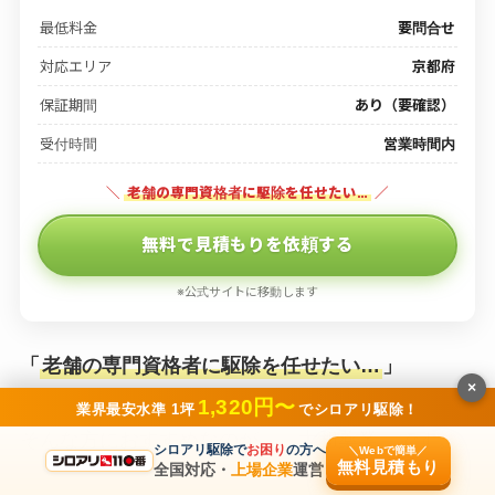
最低料金
要問合せ
対応エリア
京都府
保証期間
あり（要確認）
受付時間
営業時間内
＼
老舗の専門資格者に駆除を任せたい…
／
無料で見積もりを依頼する
※公式サイトに移動します
「
老舗の専門資格者に駆除を任せたい…
」
×
1,320円〜
業界最安水準 1坪
でシロアリ駆除！
そんな方におすすめなのが、「大和薬業」です。
シロアリ駆除で
お困り
の方へ
＼Webで簡単／
無料見積もり
全国対応・
上場企業
運営