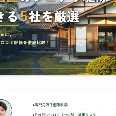
●
専門分野
生態系科学
●
監修領域
シロアリの生態・被害リスク