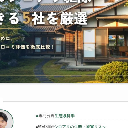
●
専門分野
生態系科学
●
監修領域
シロアリの生態・被害リスク