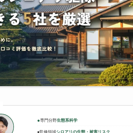
●
専門分野
生態系科学
●
監修領域
シロアリの生態・被害リスク