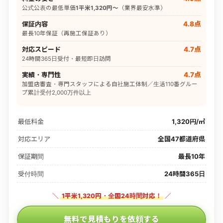
公式公表の最低単価
1平米1,320円〜
（業界最安水準）
保証内容
4.8点
最長10年保証（再施工保証あり）
対応スピード
4.7点
24時間365日受付・最短即日訪問
実績・専門性
4.7点
加盟店審査・専門スタッフによる自社施工体制／生活110番グルー
プ累計受付2,000万件以上
最低料金
1,320円/㎡
対応エリア
全国47都道府県
保証期間
最長10年
受付時間
24時間365日
＼
1平米1,320円・全国24時間対応！
／
無料で見積もりを依頼する