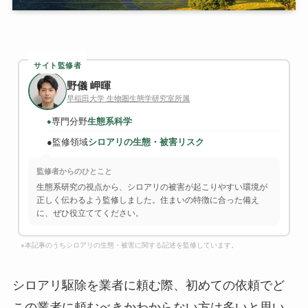
サイト監修者
野儀 岬暉
早稲田大学 生物圏生態学研究室所属
専門分野
生態系科学
●
●
監修領域
シロアリの生態・被害リスク
監修者からのひとこと
生態系研究の視点から、シロアリの被害が起こりやすい環境が
正しく伝わるよう監修しました。住まいの特徴に合った備え
に、ぜひ役立ててください。
※本記事のうちシロアリの生態・被害に関する記述を監修しています。
シロアリ駆除を業者に頼む際、初めての依頼でど
この業者に頼むべきかわからない方は多いと思い