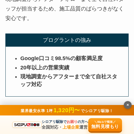
ッフが担当するため、施工品質のばらつきがなく
安心です。
プログラントの強み
Google口コミ98.5%の顧客満足度
20年以上の営業実績
現地調査からアフターまで全て自社スタ
ッフ対応
×
1,320円〜
業界最安水準 1坪
でシロアリ駆除！
会社情報を見る
シロアリ駆除で
お困り
の方へ
＼Webで簡単／
無料見積もり
全国対応・
上場企業
運営