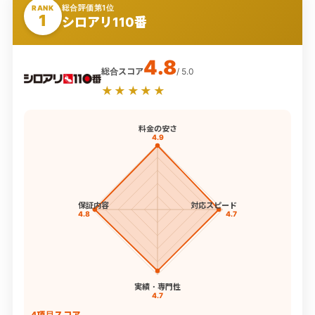
総合評価第1位
RANK
1
シロアリ110番
4.8
総合スコア
/ 5.0
★★★★★
料金の安さ
4.9
保証内容
対応スピード
4.8
4.7
実績・専門性
4.7
4項目スコア