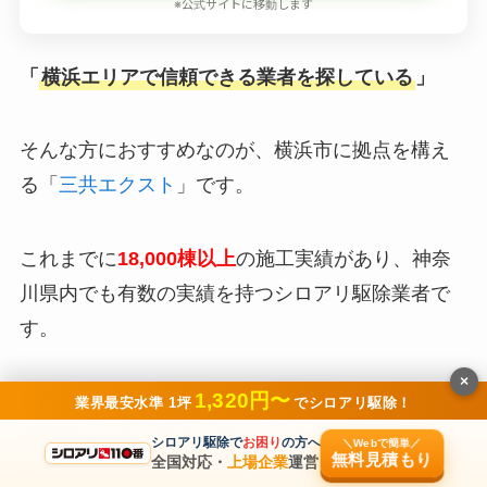
※公式サイトに移動します
「
横浜エリアで信頼できる業者を探している
」
そんな方におすすめなのが、横浜市に拠点を構え
る「
三共エクスト
」です。
これまでに
18,000棟以上
の施工実績があり、神奈
川県内でも有数の実績を持つシロアリ駆除業者で
す。
×
1,320円〜
社内には
しろあり防除施工士が3名在籍
しており、
業界最安水準 1坪
でシロアリ駆除！
専門的な知識と技術に基づいた施工を受けられま
シロアリ駆除で
お困り
の方へ
＼Webで簡単／
無料見積もり
全国対応・
上場企業
運営
す。