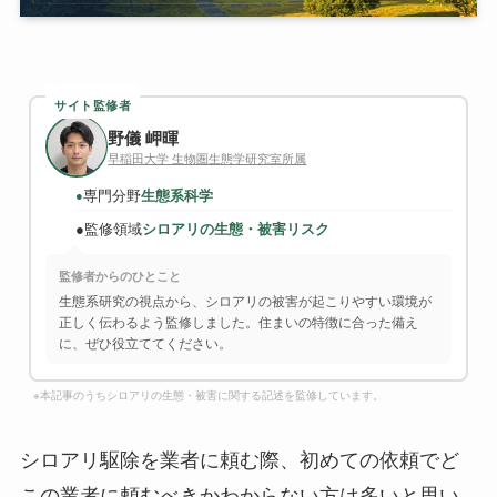
サイト監修者
野儀 岬暉
早稲田大学 生物圏生態学研究室所属
専門分野
生態系科学
●
●
監修領域
シロアリの生態・被害リスク
監修者からのひとこと
生態系研究の視点から、シロアリの被害が起こりやすい環境が
正しく伝わるよう監修しました。住まいの特徴に合った備え
に、ぜひ役立ててください。
※本記事のうちシロアリの生態・被害に関する記述を監修しています。
シロアリ駆除を業者に頼む際、初めての依頼でど
この業者に頼むべきかわからない方は多いと思い