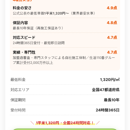
料金の安さ
4.9点
公式公表の最低単価
1平米1,320円〜
（業界最安水準）
保証内容
4.8点
最長10年保証（再施工保証あり）
対応スピード
4.7点
24時間365日受付・最短即日訪問
実績・専門性
4.7点
加盟店審査・専門スタッフによる自社施工体制／生活110番グルー
プ累計受付2,000万件以上
最低料金
1,320円/㎡
対応エリア
全国47都道府県
保証期間
最長10年
受付時間
24時間365日
＼
1平米1,320円・全国24時間対応！
／