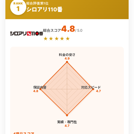
総合評価第1位
RANK
1
シロアリ110番
4.8
総合スコア
/ 5.0
★★★★★
料金の安さ
4.9
保証内容
対応スピード
4.8
4.7
実績・専門性
4.7
4項目スコア