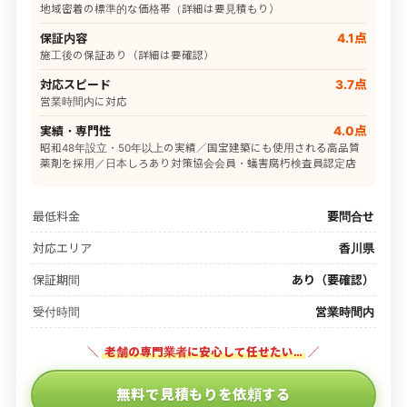
地域密着の標準的な価格帯（詳細は要見積もり）
保証内容
4.1点
施工後の保証あり（詳細は要確認）
対応スピード
3.7点
営業時間内に対応
実績・専門性
4.0点
昭和48年設立・50年以上の実績／国宝建築にも使用される高品質
薬剤を採用／日本しろあり対策協会会員・蟻害腐朽検査員認定店
最低料金
要問合せ
対応エリア
香川県
保証期間
あり（要確認）
受付時間
営業時間内
＼
老舗の専門業者に安心して任せたい…
／
無料で見積もりを依頼する