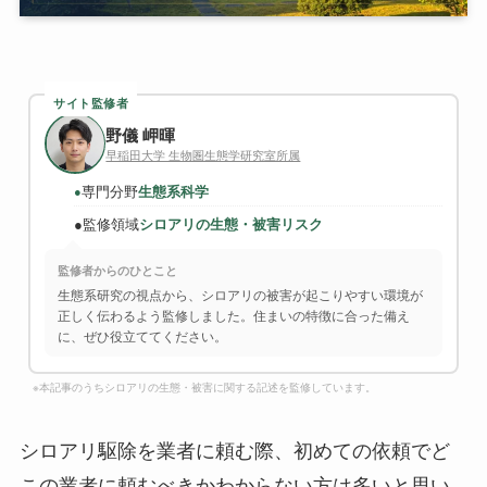
サイト監修者
野儀 岬暉
早稲田大学 生物圏生態学研究室所属
専門分野
生態系科学
●
●
監修領域
シロアリの生態・被害リスク
監修者からのひとこと
生態系研究の視点から、シロアリの被害が起こりやすい環境が
正しく伝わるよう監修しました。住まいの特徴に合った備え
に、ぜひ役立ててください。
※本記事のうちシロアリの生態・被害に関する記述を監修しています。
シロアリ駆除を業者に頼む際、初めての依頼でど
この業者に頼むべきかわからない方は多いと思い