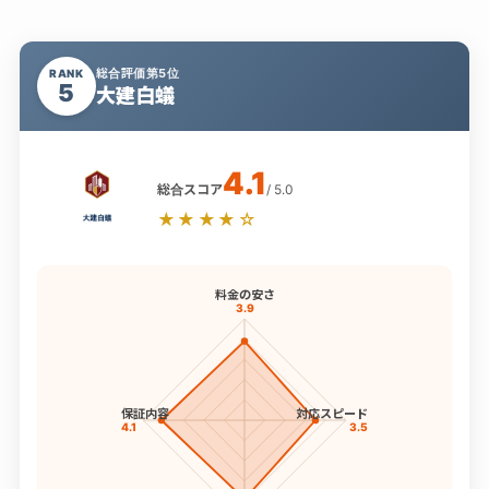
総合評価第5位
RANK
5
大建白蟻
4.1
総合スコア
/ 5.0
★★★★☆
料金の安さ
3.9
保証内容
対応スピード
4.1
3.5