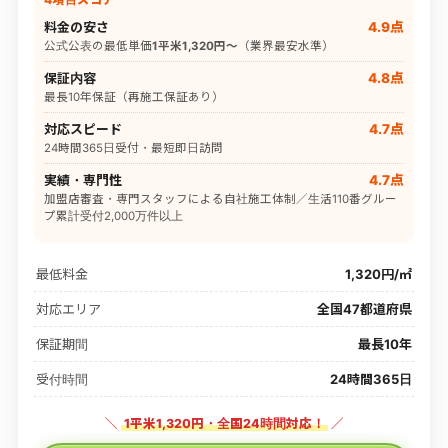
料金の安さ
4.9点
公式公表の最低単価
1平米1,320円〜
（業界最安水準）
保証内容
4.8点
最長10年保証（再施工保証あり）
対応スピード
4.7点
24時間365日受付・最短即日訪問
実績・専門性
4.7点
加盟店審査・専門スタッフによる自社施工体制／生活110番グルー
プ累計受付2,000万件以上
最低料金
1,320円/㎡
対応エリア
全国47都道府県
保証期間
最長10年
受付時間
24時間365日
＼
1平米1,320円・全国24時間対応！
／