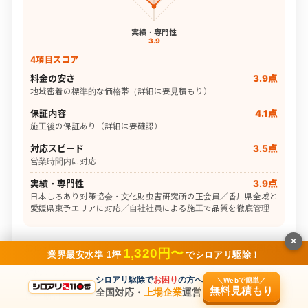
実績・専門性
3.9
4項目スコア
料金の安さ
3.9点
地域密着の標準的な価格帯（詳細は要見積もり）
保証内容
4.1点
施工後の保証あり（詳細は要確認）
対応スピード
3.5点
営業時間内に対応
実績・専門性
3.9点
日本しろあり対策協会・文化財虫害研究所の正会員／香川県全域と
愛媛県東予エリアに対応／自社社員による施工で品質を徹底管理
×
最低料金
要問合せ
1,320円〜
業界最安水準 1坪
でシロアリ駆除！
対応エリア
香川県
シロアリ駆除で
お困り
の方へ
＼Webで簡単／
無料見積もり
全国対応・
上場企業
運営
保証期間
あり（要確認）