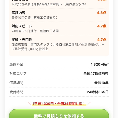
公式公表の最低単価
1平米1,320円〜
（業界最安水準）
保証内容
4.8点
最長10年保証（再施工保証あり）
対応スピード
4.7点
24時間365日受付・最短即日訪問
実績・専門性
4.7点
加盟店審査・専門スタッフによる自社施工体制／生活110番グルー
プ累計受付2,000万件以上
最低料金
1,320円/㎡
対応エリア
全国47都道府県
保証期間
最長10年
受付時間
24時間365日
＼
1平米1,320円・全国24時間対応！
／
無料で見積もりを依頼する