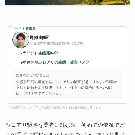
サイト監修者
野儀 岬暉
早稲田大学 生物圏生態学研究室所属
専門分野
生態系科学
●
●
監修領域
シロアリの生態・被害リスク
監修者からのひとこと
生態系研究の視点から、シロアリの被害が起こりやすい環境が
正しく伝わるよう監修しました。住まいの特徴に合った備え
に、ぜひ役立ててください。
※本記事のうちシロアリの生態・被害に関する記述を監修しています。
シロアリ駆除を業者に頼む際、初めての依頼でど
この業者に頼むべきかわからない方は多いと思い