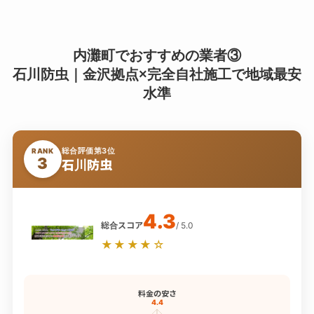
内灘町でおすすめの業者③
石川防虫｜金沢拠点×完全自社施工で地域最安
水準
総合評価第3位
RANK
3
石川防虫
4.3
総合スコア
/ 5.0
★★★★☆
料金の安さ
4.4