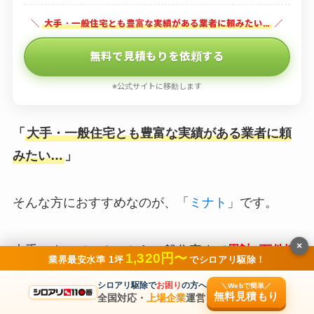
＼
大手・一般住宅とも豊富な実績がある業者に頼みたい…
／
無料で見積もりを依頼する
※公式サイトに移動します
「
大手・一般住宅とも豊富な実績がある業者に頼
みたい…
」
そんな方におすすめなのが、「
ミナト
」です。
×
大手ハウスメーカーから一般住宅まで
累計8万件以
1,320円〜
業界最安水準 1坪
でシロアリ駆除！
上の施工実績
を持ち、金沢市百坂町の北陸営業所
シロアリ駆除で
お困り
の方へ
＼Webで簡単／
から石川県全域に最短30分での駆けつけ対応を行
無料見積もり
全国対応・
上場企業
運営