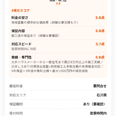
実績・専門性
3.8
4項目スコア
料金の安さ
3.8点
地域密着の標準的な価格帯（詳細は要見積もり）
保証内容
3.9点
施工後の保証あり（詳細は要確認）
対応スピード
3.7点
営業時間内に対応
実績・専門性
3.8点
大手ハウスメーカーから一般住宅まで累計8万件以上の施工実績／
日本しろあり対策協会加盟×防除施工士多数在籍の有資格者対応／
5年保証＋3年後の無料点検＋最大1,000万円の損害保険
最低料金
要問合せ
対応エリア
石川県
保証期間
あり（要確認）
受付時間
営業時間内