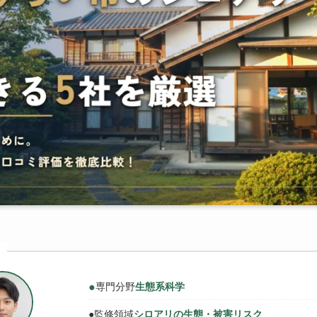
●
専門分野
生態系科学
●
監修領域
シロアリの生態・被害リスク