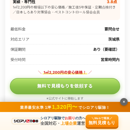
実績・専門性
3.8点
1㎡2,200円の相場以下の安心価格／施工後5年保証・定期点検付き
／日本しろあり対策協会・ペストコントロール協会会員
最低料金
要問合せ
対応エリア
茨城県
保証期間
あり（要確認）
受付時間
営業時間内
＼
1㎡2,200円の安心価格！
／
無料で見積もりを依頼する
※公式サイトに移動します
×
1,320円〜
業界最安水準 1坪
でシロアリ駆除！
「
1㎡2,200円の安心価格で依頼したい…
」
シロアリ駆除で
お困り
の方へ
＼Webで簡単／
無料見積もり
全国対応・
上場企業
運営