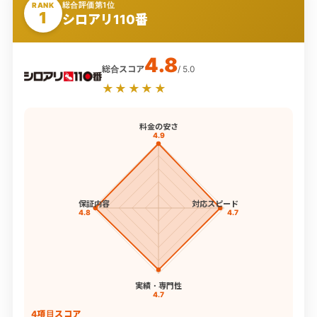
総合評価第1位
RANK
1
シロアリ110番
4.8
総合スコア
/ 5.0
★★★★★
料金の安さ
4.9
保証内容
対応スピード
4.8
4.7
実績・専門性
4.7
4項目スコア