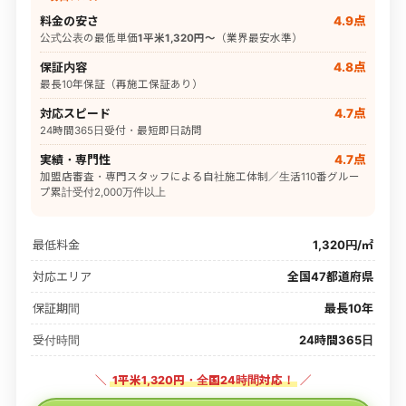
料金の安さ
4.9点
公式公表の最低単価
1平米1,320円〜
（業界最安水準）
保証内容
4.8点
最長10年保証（再施工保証あり）
対応スピード
4.7点
24時間365日受付・最短即日訪問
実績・専門性
4.7点
加盟店審査・専門スタッフによる自社施工体制／生活110番グルー
プ累計受付2,000万件以上
最低料金
1,320円/㎡
対応エリア
全国47都道府県
保証期間
最長10年
受付時間
24時間365日
＼
1平米1,320円・全国24時間対応！
／