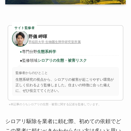
サイト監修者
野儀 岬暉
早稲田大学 生物圏生態学研究室所属
専門分野
生態系科学
●
●
監修領域
シロアリの生態・被害リスク
監修者からのひとこと
生態系研究の視点から、シロアリの被害が起こりやすい環境が
正しく伝わるよう監修しました。住まいの特徴に合った備え
に、ぜひ役立ててください。
※本記事のうちシロアリの生態・被害に関する記述を監修しています。
シロアリ駆除を業者に頼む際、初めての依頼でど
この業者に頼むべきかわからない方は多いと思い