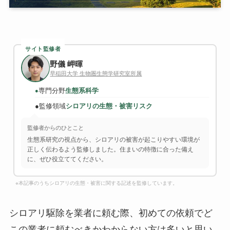
サイト監修者
野儀 岬暉
早稲田大学 生物圏生態学研究室所属
専門分野
生態系科学
●
●
監修領域
シロアリの生態・被害リスク
監修者からのひとこと
生態系研究の視点から、シロアリの被害が起こりやすい環境が
正しく伝わるよう監修しました。住まいの特徴に合った備え
に、ぜひ役立ててください。
※本記事のうちシロアリの生態・被害に関する記述を監修しています。
シロアリ駆除を業者に頼む際、初めての依頼でど
この業者に頼むべきかわからない方は多いと思い