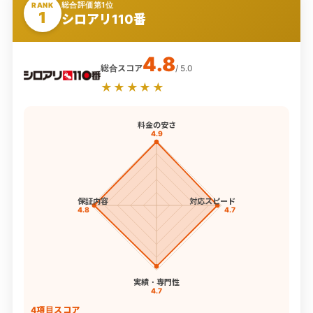
総合評価第1位
RANK
1
シロアリ110番
4.8
総合スコア
/ 5.0
★★★★★
料金の安さ
4.9
保証内容
対応スピード
4.8
4.7
実績・専門性
4.7
4項目スコア