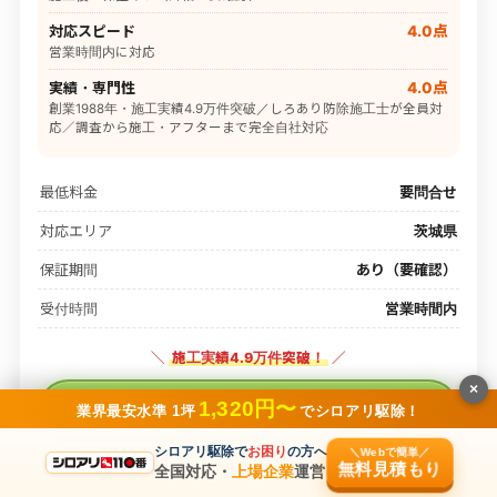
対応スピード
4.0点
営業時間内に対応
実績・専門性
4.0点
創業1988年・施工実績4.9万件突破／しろあり防除施工士が全員対
応／調査から施工・アフターまで完全自社対応
最低料金
要問合せ
対応エリア
茨城県
保証期間
あり（要確認）
受付時間
営業時間内
＼
施工実績4.9万件突破！
／
×
1,320円〜
無料で見積もりを依頼する
業界最安水準 1坪
でシロアリ駆除！
シロアリ駆除で
お困り
の方へ
＼Webで簡単／
※公式サイトに移動します
無料見積もり
全国対応・
上場企業
運営