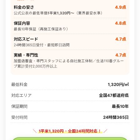
料金の安さ
4.9点
公式公表の最低単価
1平米1,320円〜
（業界最安水準）
保証内容
4.8点
最長10年保証（再施工保証あり）
対応スピード
4.7点
24時間365日受付・最短即日訪問
実績・専門性
4.7点
加盟店審査・専門スタッフによる自社施工体制／生活110番グルー
プ累計受付2,000万件以上
最低料金
1,320円/㎡
対応エリア
全国47都道府県
保証期間
最長10年
受付時間
24時間365日
＼
1平米1,320円・全国24時間対応！
／