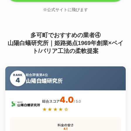
※公式サイトに飛びます
多可町でおすすめの業者④
山陽白蟻研究所｜姫路拠点1969年創業×ベイ
ト/バリア工法の柔軟提案
総合評価第4位
RANK
4
山陽白蟻研究所
4.0
総合スコア
/ 5.0
★★★★☆
料金の安さ
4.1