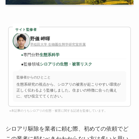
サイト監修者
野儀 岬暉
早稲田大学 生物圏生態学研究室所属
専門分野
生態系科学
●
●
監修領域
シロアリの生態・被害リスク
監修者からのひとこと
生態系研究の視点から、シロアリの被害が起こりやすい環境が
正しく伝わるよう監修しました。住まいの特徴に合った備え
に、ぜひ役立ててください。
※本記事のうちシロアリの生態・被害に関する記述を監修しています。
シロアリ駆除を業者に頼む際、初めての依頼でど
この業者に頼むべきかわからない方は多いと思い