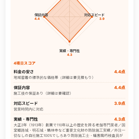
保証内容
対応スピード
4.4
3.9
実績・専門性
4.3
4項目スコア
料金の安さ
4.4点
地域密着の標準的な価格帯（詳細は要見積もり）
保証内容
4.4点
施工後の保証あり（詳細は要確認）
対応スピード
3.9点
営業時間内に対応
実績・専門性
4.3点
大正2年（1913年）創業で110年以上の歴史を誇る老舗専門業者／国
宝姫路城・明石城・鶴林寺など重要文化財の防除施工実績／外注一
切なしの自社施工100%でしろあり防除施工士・蟻害腐朽検査員が