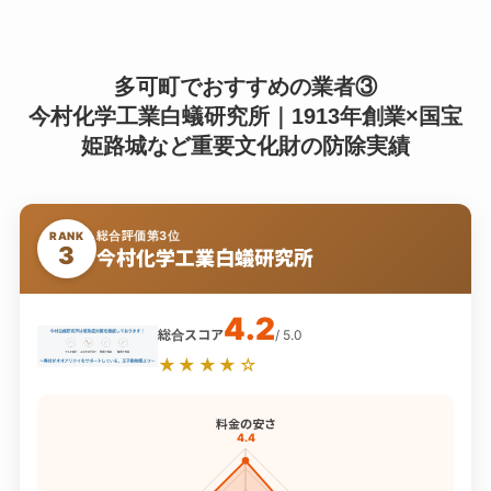
多可町でおすすめの業者③
今村化学工業白蟻研究所｜1913年創業×国宝
姫路城など重要文化財の防除実績
総合評価第3位
RANK
3
今村化学工業白蟻研究所
4.2
総合スコア
/ 5.0
★★★★☆
料金の安さ
4.4