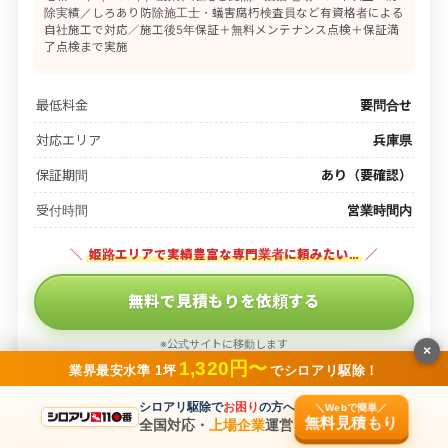
除実績／しろあり防除施工士・蟻害腐朽検査員など有資格者による
自社施工で対応／施工後5年保証＋無料メンテナンス点検＋保証満
了点検まで実施
最低料金
要問合せ
対応エリア
兵庫県
保証期間
あり（要確認）
受付時間
営業時間内
＼
姫路エリアで実績豊富な専門業者に頼みたい…
／
無料で見積もりを依頼する
※公式サイトに移動します
×
1,320円〜
業界最安水準 1坪
でシロアリ駆除！
シロアリ駆除で
お困り
の方へ
「
姫路エリアで実績豊富な専門業者に頼みた
＼Webで簡単／
無料見積もり
全国対応・
上場企業
運営
い…
」