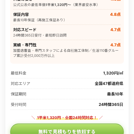
公式公表の最低単価
1平米1,320円〜
（業界最安水準）
保証内容
4.8点
最長10年保証（再施工保証あり）
対応スピード
4.7点
24時間365日受付・最短即日訪問
実績・専門性
4.7点
加盟店審査・専門スタッフによる自社施工体制／生活110番グルー
プ累計受付2,000万件以上
最低料金
1,320円/㎡
対応エリア
全国47都道府県
保証期間
最長10年
受付時間
24時間365日
＼
1平米1,320円・全国24時間対応！
／
無料で見積もりを依頼する