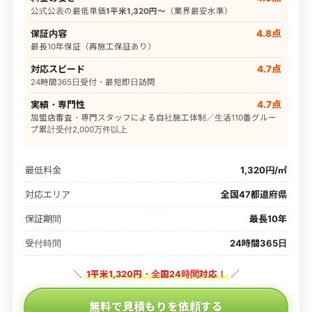
公式公表の最低単価
1平米1,320円〜
（業界最安水準）
保証内容
4.8点
最長10年保証（再施工保証あり）
対応スピード
4.7点
24時間365日受付・最短即日訪問
実績・専門性
4.7点
加盟店審査・専門スタッフによる自社施工体制／生活110番グルー
プ累計受付2,000万件以上
最低料金
1,320円/㎡
対応エリア
全国47都道府県
保証期間
最長10年
受付時間
24時間365日
＼
1平米1,320円・全国24時間対応！
／
無料で見積もりを依頼する