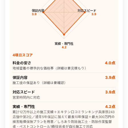
保証内容
対応スピード
3.9
3.9
実績・専門性
4.2
4項目スコア
料金の安さ
4.0点
地域密着の標準的な価格帯（詳細は要見積もり）
保証内容
3.9点
施工後の保証あり（詳細は要確認）
対応スピード
3.9点
営業時間内に対応
実績・専門性
4.2点
累計12万件以上の施工実績＋エキテン口コミランキング兵庫県243
店舗中第2位／通常5年保証に加えて最長10年保証＋最大300万円の
損害賠償保険プランを用意／しろあり防除施工士・防除作業監督
者・ペストコントロール1級技術者が自社施工で対応