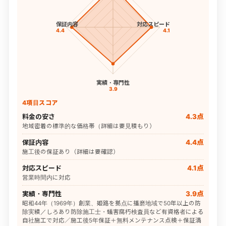
保証内容
対応スピード
4.4
4.1
実績・専門性
3.9
4項目スコア
料金の安さ
4.3点
地域密着の標準的な価格帯（詳細は要見積もり）
保証内容
4.4点
施工後の保証あり（詳細は要確認）
対応スピード
4.1点
営業時間内に対応
実績・専門性
3.9点
昭和44年（1969年）創業、姫路を拠点に播磨地域で50年以上の防
除実績／しろあり防除施工士・蟻害腐朽検査員など有資格者による
自社施工で対応／施工後5年保証＋無料メンテナンス点検＋保証満