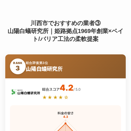
川西市でおすすめの業者③
山陽白蟻研究所｜姫路拠点1969年創業×ベイ
ト/バリア工法の柔軟提案
総合評価第3位
RANK
3
山陽白蟻研究所
4.2
総合スコア
/ 5.0
★★★★☆
料金の安さ
4.3