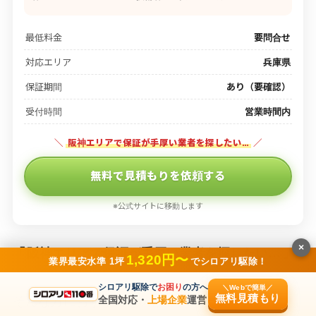
最低料金
要問合せ
対応エリア
兵庫県
保証期間
あり（要確認）
受付時間
営業時間内
＼
阪神エリアで保証が手厚い業者を探したい…
／
無料で見積もりを依頼する
※公式サイトに移動します
×
「
阪神エリアで保証が手厚い業者を探したい…
」
1,320円〜
業界最安水準 1坪
でシロアリ駆除！
シロアリ駆除で
お困り
の方へ
＼Webで簡単／
無料見積もり
そんな方におすすめなのが、「トータルクリー
全国対応・
上場企業
運営