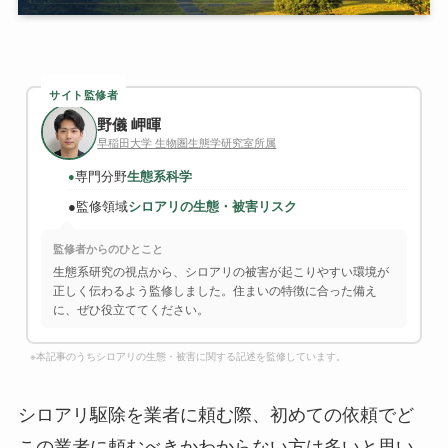
サイト監修者
野儀 岬暉
早稲田大学 生物圏生態学研究室所属
専門分野
生態系科学
●
●
監修領域
シロアリの生態・被害リスク
監修者からのひとこと
生態系研究の視点から、シロアリの被害が起こりやすい環境が
正しく伝わるよう監修しました。住まいの特徴に合った備え
に、ぜひ役立ててください。
※本記事のうちシロアリの生態・被害に関する記述を監修しています。
シロアリ駆除を業者に頼む際、初めての依頼でど
この業者に頼むべきかわからない方は多いと思い