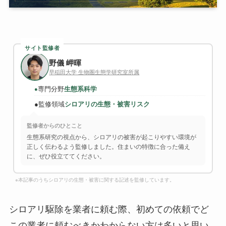
サイト監修者
野儀 岬暉
早稲田大学 生物圏生態学研究室所属
専門分野
生態系科学
●
●
監修領域
シロアリの生態・被害リスク
監修者からのひとこと
生態系研究の視点から、シロアリの被害が起こりやすい環境が
正しく伝わるよう監修しました。住まいの特徴に合った備え
に、ぜひ役立ててください。
※本記事のうちシロアリの生態・被害に関する記述を監修しています。
シロアリ駆除を業者に頼む際、初めての依頼でど
この業者に頼むべきかわからない方は多いと思い