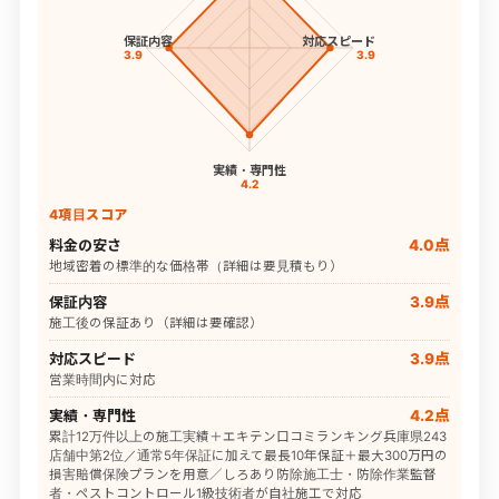
保証内容
対応スピード
3.9
3.9
実績・専門性
4.2
4項目スコア
料金の安さ
4.0点
地域密着の標準的な価格帯（詳細は要見積もり）
保証内容
3.9点
施工後の保証あり（詳細は要確認）
対応スピード
3.9点
営業時間内に対応
実績・専門性
4.2点
累計12万件以上の施工実績＋エキテン口コミランキング兵庫県243
店舗中第2位／通常5年保証に加えて最長10年保証＋最大300万円の
損害賠償保険プランを用意／しろあり防除施工士・防除作業監督
者・ペストコントロール1級技術者が自社施工で対応