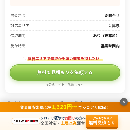
最低料金
要問合せ
対応エリア
兵庫県
保証期間
あり（要確認）
受付時間
営業時間内
＼
阪神エリアで保証が手厚い業者を探したい…
／
無料で見積もりを依頼する
※公式サイトに移動します
×
「
阪神エリアで保証が手厚い業者を探したい…
」
1,320円〜
業界最安水準 1坪
でシロアリ駆除！
シロアリ駆除で
お困り
の方へ
＼Webで簡単／
無料見積もり
そんな方におすすめなのが、「トータルクリー
全国対応・
上場企業
運営