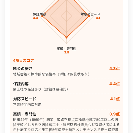
保証内容
対応スピード
4.4
4.1
実績・専門性
3.9
4項目スコア
料金の安さ
4.3点
地域密着の標準的な価格帯（詳細は要見積もり）
保証内容
4.4点
施工後の保証あり（詳細は要確認）
対応スピード
4.1点
営業時間内に対応
実績・専門性
3.9点
昭和44年（1969年）創業、姫路を拠点に播磨地域で50年以上の防
除実績／しろあり防除施工士・蟻害腐朽検査員など有資格者による
自社施工で対応／施工後5年保証＋無料メンテナンス点検＋保証満