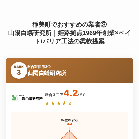
稲美町でおすすめの業者③
山陽白蟻研究所｜姫路拠点1969年創業×ベイ
ト/バリア工法の柔軟提案
総合評価第3位
RANK
3
山陽白蟻研究所
4.2
総合スコア
/ 5.0
★★★★☆
料金の安さ
4.3