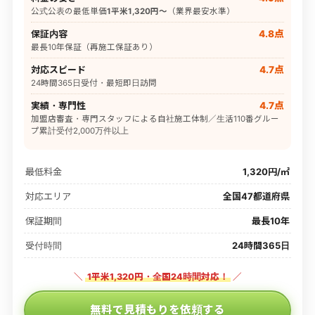
公式公表の最低単価
1平米1,320円〜
（業界最安水準）
保証内容
4.8点
最長10年保証（再施工保証あり）
対応スピード
4.7点
24時間365日受付・最短即日訪問
実績・専門性
4.7点
加盟店審査・専門スタッフによる自社施工体制／生活110番グルー
プ累計受付2,000万件以上
最低料金
1,320円/㎡
対応エリア
全国47都道府県
保証期間
最長10年
受付時間
24時間365日
＼
1平米1,320円・全国24時間対応！
／
無料で見積もりを依頼する