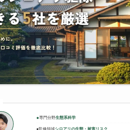
●
専門分野
生態系科学
●
監修領域
シロアリの生態・被害リスク