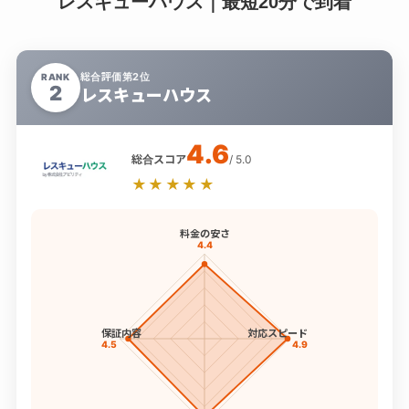
レスキューハウス｜最短20分で到着
総合評価第2位
RANK
2
レスキューハウス
4.6
総合スコア
/ 5.0
★★★★★
料金の安さ
4.4
保証内容
対応スピード
4.5
4.9