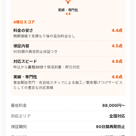
実績・専門性
4.6
4項目スコア
料金の安さ
4.4点
明朗価格で見積もり後の追加料金なし
保証内容
4.5点
90日間の再発防止保証つき
対応スピード
4.9点
申込から
最短20分
で現場到着・即日対応
実績・専門性
4.6点
害虫駆除専門・有資格スタッフによる施工／緊急駆けつけサービス
としての豊富な対応実績
最低料金
88,000円〜
対応エリア
全国対応
保証期間
90日間再発防止