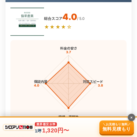
4.0
総合スコア
/ 5.0
★★★★☆
料金の安さ
3.7
保証内容
対応スピード
4.0
3.8
実績・専門性
×
4.3
＼お見積もり無料／
業界最安水準
無料見積もり
4項目スコア
1,320円〜
1坪