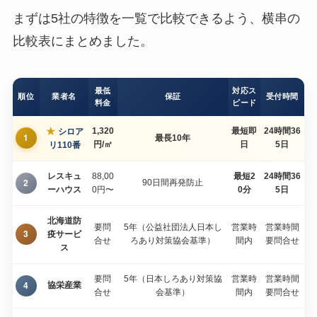
まずは5社の特徴を一覧で比較できるよう、横串の
比較表にまとめました。
最低
対応ス
順位
業者名
保証
受付時間
料金
ピード
★
1,320
最短即
24時間36
シロア
1
最長10年
円/㎡
日
5日
リ110番
レスキュ
88,00
最短2
24時間36
2
90日間再発防止
ーハウス
0円〜
0分
5日
北海道防
要問
5年（公益社団法人日本し
営業時
営業時間
3
疫サービ
合せ
ろあり対策協会基準）
間内
要問合せ
ス
要問
5年（日本しろあり対策協
営業時
営業時間
4
協栄産業
合せ
会基準）
間内
要問合せ