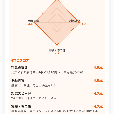
保証内容
対応スピード
4.8
4.7
実績・専門性
4.7
4項目スコア
料金の安さ
4.9点
公式公表の最低単価
1平米1,320円〜
（業界最安水準）
保証内容
4.8点
最長10年保証（再施工保証あり）
対応スピード
4.7点
24時間365日受付・最短即日訪問
実績・専門性
4.7点
加盟店審査・専門スタッフによる自社施工体制／生活110番グルー