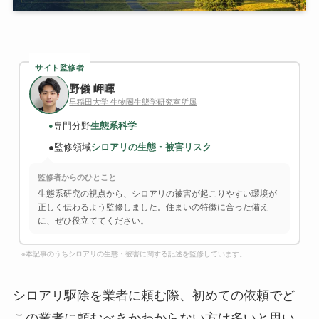
サイト監修者
野儀 岬暉
早稲田大学 生物圏生態学研究室所属
専門分野
生態系科学
●
●
監修領域
シロアリの生態・被害リスク
監修者からのひとこと
生態系研究の視点から、シロアリの被害が起こりやすい環境が
正しく伝わるよう監修しました。住まいの特徴に合った備え
に、ぜひ役立ててください。
※本記事のうちシロアリの生態・被害に関する記述を監修しています。
シロアリ駆除を業者に頼む際、初めての依頼でど
この業者に頼むべきかわからない方は多いと思い