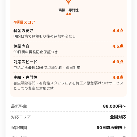
実績・専門性
4.6
4項目スコア
料金の安さ
4.4点
明朗価格で見積もり後の追加料金なし
保証内容
4.5点
90日間の再発防止保証つき
対応スピード
4.9点
申込から
最短20分
で現場到着・即日対応
実績・専門性
4.6点
害虫駆除専門・有資格スタッフによる施工／緊急駆けつけサービス
としての豊富な対応実績
最低料金
88,000円〜
対応エリア
全国対応
保証期間
90日間再発防止