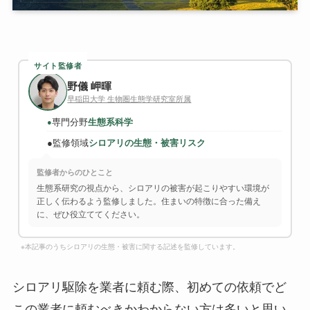
サイト監修者
野儀 岬暉
早稲田大学 生物圏生態学研究室所属
専門分野
生態系科学
●
●
監修領域
シロアリの生態・被害リスク
監修者からのひとこと
生態系研究の視点から、シロアリの被害が起こりやすい環境が
正しく伝わるよう監修しました。住まいの特徴に合った備え
に、ぜひ役立ててください。
※本記事のうちシロアリの生態・被害に関する記述を監修しています。
シロアリ駆除を業者に頼む際、初めての依頼でど
この業者に頼むべきかわからない方は多いと思い