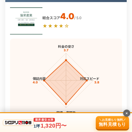
4.0
総合スコア
/ 5.0
★★★★☆
料金の安さ
3.7
保証内容
対応スピード
4.0
3.8
実績・専門性
×
4.3
＼お見積もり無料／
業界最安水準
無料見積もり
4項目スコア
1,320円〜
1坪