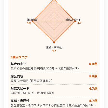
保証内容
対応スピード
4.8
4.7
実績・専門性
4.7
4項目スコア
料金の安さ
4.9点
公式公表の最低単価
1平米1,320円〜
（業界最安水準）
保証内容
4.8点
最長10年保証（再施工保証あり）
対応スピード
4.7点
24時間365日受付・最短即日訪問
実績・専門性
4.7点
加盟店審査・専門スタッフによる自社施工体制／生活110番グルー