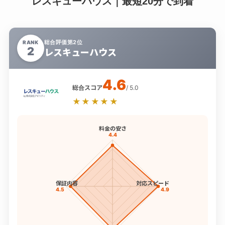
レスキューハウス｜最短20分で到着
総合評価第2位
RANK
2
レスキューハウス
4.6
総合スコア
/ 5.0
★★★★★
料金の安さ
4.4
保証内容
対応スピード
4.5
4.9