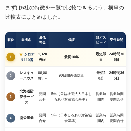
まずは5社の特徴を一覧で比較できるよう、横串の
比較表にまとめました。
最低
対応ス
順位
業者名
保証
受付時間
料金
ピード
★
1,320
最短即
24時間36
シロア
1
最長10年
円/㎡
日
5日
リ110番
レスキュ
88,00
最短2
24時間36
2
90日間再発防止
ーハウス
0円〜
0分
5日
北海道防
要問
5年（公益社団法人日本し
営業時
営業時間
3
疫サービ
合せ
ろあり対策協会基準）
間内
要問合せ
ス
要問
5年（日本しろあり対策協
営業時
営業時間
4
協栄産業
合せ
会基準）
間内
要問合せ