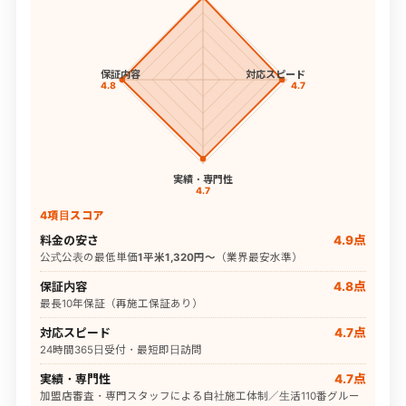
保証内容
対応スピード
4.8
4.7
実績・専門性
4.7
4項目スコア
料金の安さ
4.9点
公式公表の最低単価
1平米1,320円〜
（業界最安水準）
保証内容
4.8点
最長10年保証（再施工保証あり）
対応スピード
4.7点
24時間365日受付・最短即日訪問
実績・専門性
4.7点
加盟店審査・専門スタッフによる自社施工体制／生活110番グルー