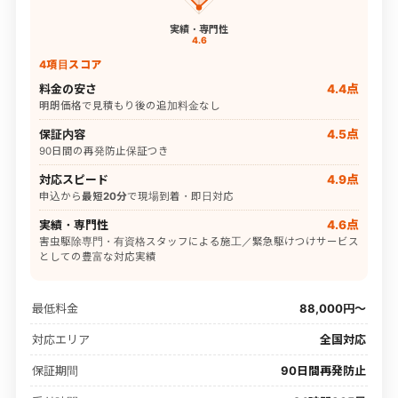
実績・専門性
4.6
4項目スコア
料金の安さ
4.4点
明朗価格で見積もり後の追加料金なし
保証内容
4.5点
90日間の再発防止保証つき
対応スピード
4.9点
申込から
最短20分
で現場到着・即日対応
実績・専門性
4.6点
害虫駆除専門・有資格スタッフによる施工／緊急駆けつけサービス
としての豊富な対応実績
最低料金
88,000円〜
対応エリア
全国対応
保証期間
90日間再発防止