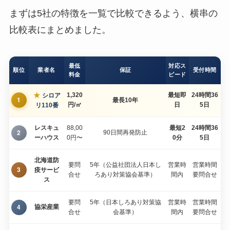
まずは5社の特徴を一覧で比較できるよう、横串の
比較表にまとめました。
最低
対応ス
順位
業者名
保証
受付時間
料金
ピード
★
1,320
最短即
24時間36
シロア
1
最長10年
円/㎡
日
5日
リ110番
レスキュ
88,00
最短2
24時間36
2
90日間再発防止
ーハウス
0円〜
0分
5日
北海道防
要問
5年（公益社団法人日本し
営業時
営業時間
3
疫サービ
合せ
ろあり対策協会基準）
間内
要問合せ
ス
要問
5年（日本しろあり対策協
営業時
営業時間
4
協栄産業
合せ
会基準）
間内
要問合せ