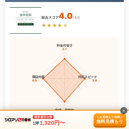
4.0
総合スコア
/ 5.0
★★★★☆
料金の安さ
3.7
保証内容
対応スピード
4.0
3.8
実績・専門性
×
4.3
＼お見積もり無料／
業界最安水準
無料見積もり
4項目スコア
1,320円〜
1坪