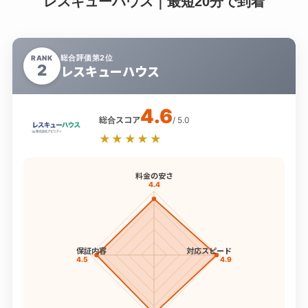
レスキューハウス｜最短20分で到着
総合評価第2位
RANK
2
レスキューハウス
4.6
総合スコア
/ 5.0
★★★★★
料金の安さ
4.4
保証内容
対応スピード
4.5
4.9