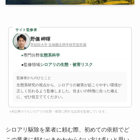
サイト監修者
野儀 岬暉
早稲田大学 生物圏生態学研究室所属
専門分野
生態系科学
●
●
監修領域
シロアリの生態・被害リスク
監修者からのひとこと
生態系研究の視点から、シロアリの被害が起こりやすい環境が
正しく伝わるよう監修しました。住まいの特徴に合った備え
に、ぜひ役立ててください。
※本記事のうちシロアリの生態・被害に関する記述を監修しています。
シロアリ駆除を業者に頼む際、初めての依頼でど
この業者に頼むべきかわからない方は多いと思い