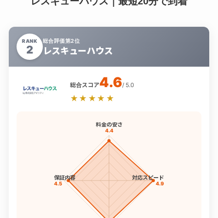
レスキューハウス｜最短20分で到着
総合評価第2位
RANK
2
レスキューハウス
4.6
総合スコア
/ 5.0
★★★★★
料金の安さ
4.4
保証内容
対応スピード
4.5
4.9