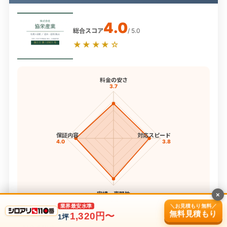
4.0
総合スコア
/ 5.0
★★★★☆
料金の安さ
3.7
保証内容
対応スピード
4.0
3.8
実績・専門性
×
4.3
＼お見積もり無料／
業界最安水準
無料見積もり
4項目スコア
1,320円〜
1坪