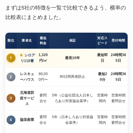
まずは5社の特徴を一覧で比較できるよう、横串の
比較表にまとめました。
最低
対応ス
順位
業者名
保証
受付時間
料金
ピード
★
1,320
最短即
24時間36
シロア
1
最長10年
円/㎡
日
5日
リ110番
レスキュ
88,00
最短2
24時間36
2
90日間再発防止
ーハウス
0円〜
0分
5日
北海道防
要問
5年（公益社団法人日本し
営業時
営業時間
3
疫サービ
合せ
ろあり対策協会基準）
間内
要問合せ
ス
要問
5年（日本しろあり対策協
営業時
営業時間
4
協栄産業
合せ
会基準）
間内
要問合せ