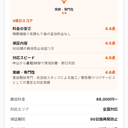
実績・専門性
4.6
4項目スコア
料金の安さ
4.4点
明朗価格で見積もり後の追加料金なし
保証内容
4.5点
90日間の再発防止保証つき
対応スピード
4.9点
申込から
最短20分
で現場到着・即日対応
実績・専門性
4.6点
害虫駆除専門・有資格スタッフによる施工／緊急駆けつけサービス
としての豊富な対応実績
最低料金
88,000円〜
対応エリア
全国対応
保証期間
90日間再発防止