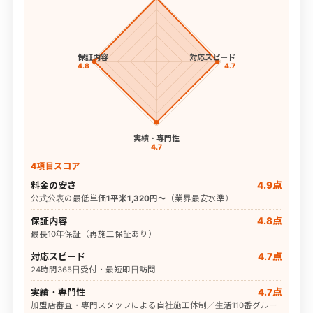
保証内容
対応スピード
4.8
4.7
実績・専門性
4.7
4項目スコア
料金の安さ
4.9点
公式公表の最低単価
1平米1,320円〜
（業界最安水準）
保証内容
4.8点
最長10年保証（再施工保証あり）
対応スピード
4.7点
24時間365日受付・最短即日訪問
実績・専門性
4.7点
加盟店審査・専門スタッフによる自社施工体制／生活110番グルー