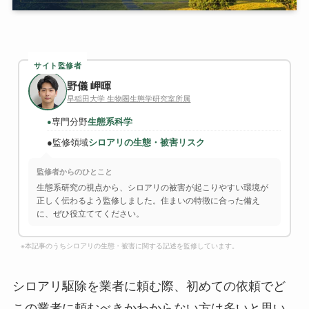
サイト監修者
野儀 岬暉
早稲田大学 生物圏生態学研究室所属
専門分野
生態系科学
●
●
監修領域
シロアリの生態・被害リスク
監修者からのひとこと
生態系研究の視点から、シロアリの被害が起こりやすい環境が
正しく伝わるよう監修しました。住まいの特徴に合った備え
に、ぜひ役立ててください。
※本記事のうちシロアリの生態・被害に関する記述を監修しています。
シロアリ駆除を業者に頼む際、初めての依頼でど
この業者に頼むべきかわからない方は多いと思い