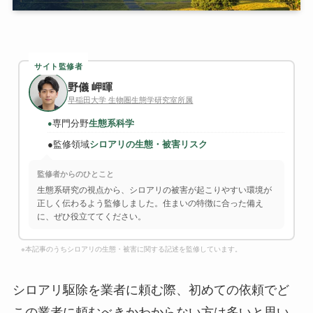
サイト監修者
野儀 岬暉
早稲田大学 生物圏生態学研究室所属
専門分野
生態系科学
●
●
監修領域
シロアリの生態・被害リスク
監修者からのひとこと
生態系研究の視点から、シロアリの被害が起こりやすい環境が
正しく伝わるよう監修しました。住まいの特徴に合った備え
に、ぜひ役立ててください。
※本記事のうちシロアリの生態・被害に関する記述を監修しています。
シロアリ駆除を業者に頼む際、初めての依頼でど
この業者に頼むべきかわからない方は多いと思い