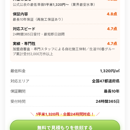
公式公表の最低単価
1平米1,320円〜
（業界最安水準）
保証内容
4.8点
最長10年保証（再施工保証あり）
対応スピード
4.7点
24時間365日受付・最短即日訪問
実績・専門性
4.7点
加盟店審査・専門スタッフによる自社施工体制／生活110番グルー
プ累計受付2,000万件以上
最低料金
1,320円/㎡
対応エリア
全国47都道府県
保証期間
最長10年
受付時間
24時間365日
＼
1平米1,320円・全国24時間対応！
／
無料で見積もりを依頼する