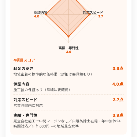
保証内容
対応スピード
4.0
3.7
実績・専門性
3.9
4項目スコア
料金の安さ
3.9点
地域密着の標準的な価格帯（詳細は要見積もり）
保証内容
4.0点
施工後の保証あり（詳細は要確認）
対応スピード
3.7点
営業時間内に対応
実績・専門性
3.9点
完全自社施工で中間マージンなし／白蟻防除士在籍・年中無休24
時間対応／1㎡1,060円〜の地域最安水準