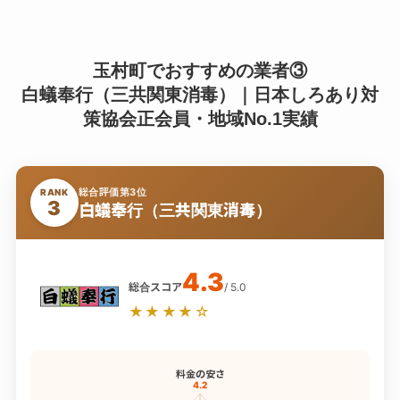
玉村町でおすすめの業者③
白蟻奉行（三共関東消毒）｜日本しろあり対
策協会正会員・地域No.1実績
総合評価第3位
RANK
3
白蟻奉行（三共関東消毒）
4.3
総合スコア
/ 5.0
★★★★☆
料金の安さ
4.2