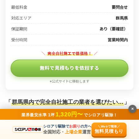
最低料金
要問合せ
対応エリア
群馬県
保証期間
あり（要確認）
受付時間
営業時間内
＼
完全自社施工で低価格！
／
無料で見積もりを依頼する
※公式サイトに移動します
「
群馬県内で完全自社施工の業者を選びたい…
」
×
1,320円〜
業界最安水準 1坪
でシロアリ駆除！
そんな方におすすめなのが、群馬県伊勢崎市を拠
シロアリ駆除で
お困り
の方へ
＼Webで簡単／
無料見積もり
全国対応・
上場企業
運営
点とするシロアリ駆除専門の「タイアン株式会