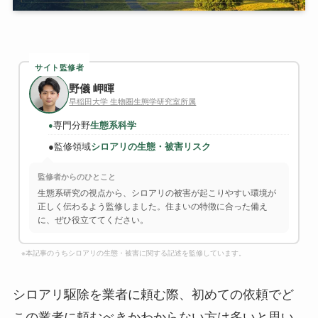
サイト監修者
野儀 岬暉
早稲田大学 生物圏生態学研究室所属
専門分野
生態系科学
●
●
監修領域
シロアリの生態・被害リスク
監修者からのひとこと
生態系研究の視点から、シロアリの被害が起こりやすい環境が
正しく伝わるよう監修しました。住まいの特徴に合った備え
に、ぜひ役立ててください。
※本記事のうちシロアリの生態・被害に関する記述を監修しています。
シロアリ駆除を業者に頼む際、初めての依頼でど
この業者に頼むべきかわからない方は多いと思い