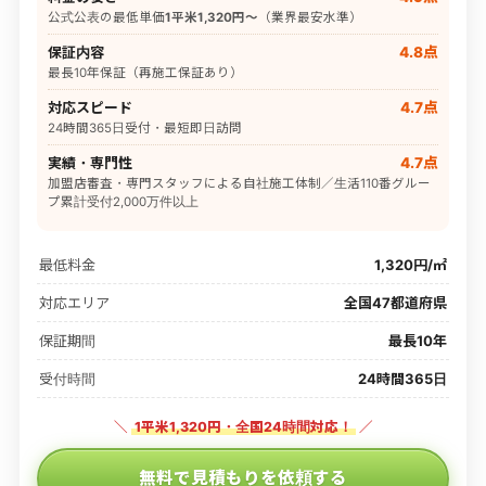
公式公表の最低単価
1平米1,320円〜
（業界最安水準）
保証内容
4.8点
最長10年保証（再施工保証あり）
対応スピード
4.7点
24時間365日受付・最短即日訪問
実績・専門性
4.7点
加盟店審査・専門スタッフによる自社施工体制／生活110番グルー
プ累計受付2,000万件以上
最低料金
1,320円/㎡
対応エリア
全国47都道府県
保証期間
最長10年
受付時間
24時間365日
＼
1平米1,320円・全国24時間対応！
／
無料で見積もりを依頼する