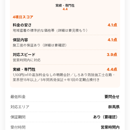
実績・専門性
4.4
4項目スコア
料金の安さ
4.1点
地域密着の標準的な価格帯（詳細は要見積もり）
保証内容
4.1点
施工後の保証あり（詳細は要確認）
対応スピード
3.9点
営業時間内に対応
実績・専門性
4.4点
1,100円/㎡の追加料金なしの明朗会計／しろあり防除施工士在籍・
業界歴15年以上／5年間再発保証＋年1回の定期点検付き
最低料金
要問合せ
対応エリア
群馬県
保証期間
あり（要確認）
受付時間
営業時間内