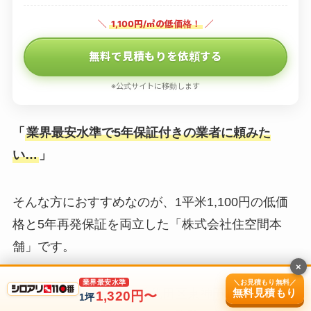
＼
1,100円/㎡の低価格！
／
無料で見積もりを依頼する
※公式サイトに移動します
「
業界最安水準で5年保証付きの業者に頼みた
い…
」
そんな方におすすめなのが、1平米1,100円の低価
格と5年再発保証を両立した「株式会社住空間本
舗」です。
×
＼お見積もり無料／
業界最安水準
無料見積もり
住空間本舗
は、東京都千代田区東神田1-11-5に本社
1,320円〜
1坪