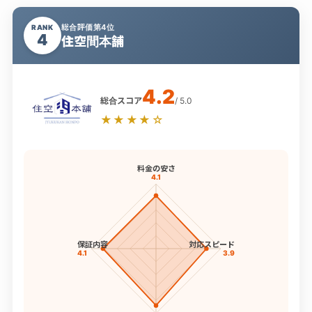
総合評価第4位
RANK
4
住空間本舗
4.2
総合スコア
/ 5.0
★★★★☆
料金の安さ
4.1
保証内容
対応スピード
4.1
3.9