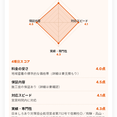
保証内容
対応スピード
4.5
4.1
実績・専門性
4.3
4項目スコア
料金の安さ
4.0点
地域密着の標準的な価格帯（詳細は要見積もり）
保証内容
4.5点
施工後の保証あり（詳細は要確認）
対応スピード
4.1点
営業時間内に対応
実績・専門性
4.3点
日本しろあり対策協会処理業者第752号で信頼性◎／飛騨・高山・