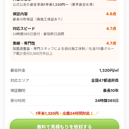
公式公表の最低単価
1平米1,320円〜
（業界最安水準）
保証内容
4.8点
最長10年保証（再施工保証あり）
対応スピード
4.7点
24時間365日受付・最短即日訪問
実績・専門性
4.7点
加盟店審査・専門スタッフによる自社施工体制／生活110番グルー
プ累計受付2,000万件以上
最低料金
1,320円/㎡
対応エリア
全国47都道府県
保証期間
最長10年
受付時間
24時間365日
＼
1平米1,320円・全国24時間対応！
／
無料で見積もりを依頼する