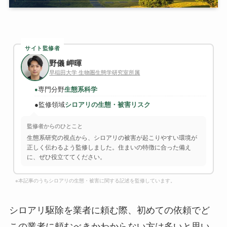
サイト監修者
野儀 岬暉
早稲田大学 生物圏生態学研究室所属
専門分野
生態系科学
●
●
監修領域
シロアリの生態・被害リスク
監修者からのひとこと
生態系研究の視点から、シロアリの被害が起こりやすい環境が
正しく伝わるよう監修しました。住まいの特徴に合った備え
に、ぜひ役立ててください。
※本記事のうちシロアリの生態・被害に関する記述を監修しています。
シロアリ駆除を業者に頼む際、初めての依頼でど
この業者に頼むべきかわからない方は多いと思い