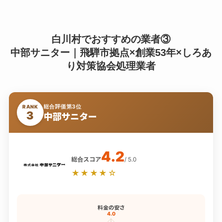
白川村でおすすめの業者③
中部サニター｜飛騨市拠点×創業53年×しろあ
り対策協会処理業者
総合評価第3位
RANK
3
中部サニター
4.2
総合スコア
/ 5.0
★★★★☆
料金の安さ
4.0