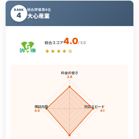
総合評価第4位
RANK
4
大心産業
4.0
総合スコア
/ 5.0
★★★★☆
料金の安さ
3.8
保証内容
対応スピード
4.0
4.1