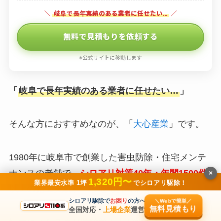
＼
岐阜で長年実績のある業者に任せたい…
／
無料で見積もりを依頼する
※公式サイトに移動します
「
岐阜で長年実績のある業者に任せたい…
」
そんな方におすすめなのが、「
大心産業
」です。
1980年に岐阜市で創業した害虫防除・住宅メンテ
ナンスの老舗で、
シロアリ対策40年・年間1500件
×
1,320円〜
業界最安水準 1坪
でシロアリ駆除！
以上の施工実績
を誇る地元密着業者です。
シロアリ駆除で
お困り
の方へ
＼Webで簡単／
無料見積もり
全国対応・
上場企業
運営