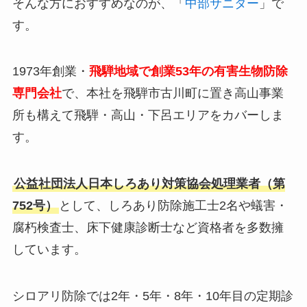
そんな方におすすめなのが、「
中部サニター
」で
す。
1973年創業・
飛騨地域で創業53年の有害生物防除
専門会社
で、本社を飛騨市古川町に置き高山事業
所も構えて飛騨・高山・下呂エリアをカバーしま
す。
公益社団法人日本しろあり対策協会処理業者（第
752号）
として、しろあり防除施工士2名や蟻害・
腐朽検査士、床下健康診断士など資格者を多数擁
しています。
シロアリ防除では2年・5年・8年・10年目の定期診