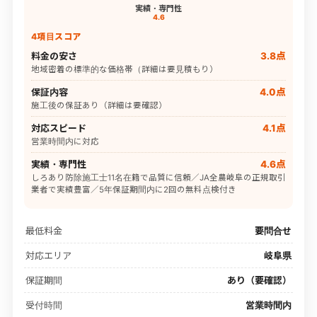
実績・専門性
4.6
4項目スコア
料金の安さ
3.8点
地域密着の標準的な価格帯（詳細は要見積もり）
保証内容
4.0点
施工後の保証あり（詳細は要確認）
対応スピード
4.1点
営業時間内に対応
実績・専門性
4.6点
しろあり防除施工士11名在籍で品質に信頼／JA全農岐阜の正規取引
業者で実績豊富／5年保証期間内に2回の無料点検付き
最低料金
要問合せ
対応エリア
岐阜県
保証期間
あり（要確認）
受付時間
営業時間内