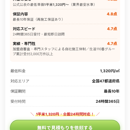
公式公表の最低単価
1平米1,320円〜
（業界最安水準）
保証内容
4.8点
最長10年保証（再施工保証あり）
対応スピード
4.7点
24時間365日受付・最短即日訪問
実績・専門性
4.7点
加盟店審査・専門スタッフによる自社施工体制／生活110番グルー
プ累計受付2,000万件以上
最低料金
1,320円/㎡
対応エリア
全国47都道府県
保証期間
最長10年
受付時間
24時間365日
＼
1平米1,320円・全国24時間対応！
／
無料で見積もりを依頼する