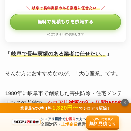
＼
岐阜で長年実績のある業者に任せたい…
／
無料で見積もりを依頼する
※公式サイトに移動します
「
岐阜で長年実績のある業者に任せたい…
」
そんな方におすすめなのが、「大心産業」です。
1980年に岐阜市で創業した害虫防除・住宅メンテ
ナンスの老舗で、
シロアリ対策40年・年間1500件
×
1,320円〜
業界最安水準 1坪
でシロアリ駆除！
以上の施工実績
を誇る地元密着業者です。
シロアリ駆除で
お困り
の方へ
＼Webで簡単／
無料見積もり
全国対応・
上場企業
運営