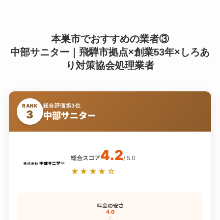
本巣市でおすすめの業者③
中部サニター｜飛騨市拠点×創業53年×しろあ
り対策協会処理業者
総合評価第3位
RANK
3
中部サニター
4.2
総合スコア
/ 5.0
★★★★☆
料金の安さ
4.0