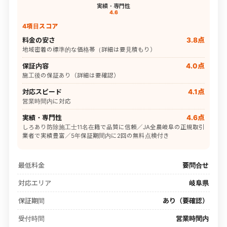
実績・専門性
4.6
4項目スコア
料金の安さ
3.8点
地域密着の標準的な価格帯（詳細は要見積もり）
保証内容
4.0点
施工後の保証あり（詳細は要確認）
対応スピード
4.1点
営業時間内に対応
実績・専門性
4.6点
しろあり防除施工士11名在籍で品質に信頼／JA全農岐阜の正規取引
業者で実績豊富／5年保証期間内に2回の無料点検付き
最低料金
要問合せ
対応エリア
岐阜県
保証期間
あり（要確認）
受付時間
営業時間内