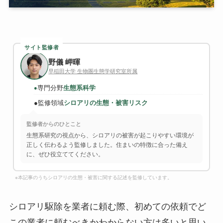
サイト監修者
野儀 岬暉
早稲田大学 生物圏生態学研究室所属
専門分野
生態系科学
●
●
監修領域
シロアリの生態・被害リスク
監修者からのひとこと
生態系研究の視点から、シロアリの被害が起こりやすい環境が
正しく伝わるよう監修しました。住まいの特徴に合った備え
に、ぜひ役立ててください。
※本記事のうちシロアリの生態・被害に関する記述を監修しています。
シロアリ駆除を業者に頼む際、初めての依頼でど
この業者に頼むべきかわからない方は多いと思い