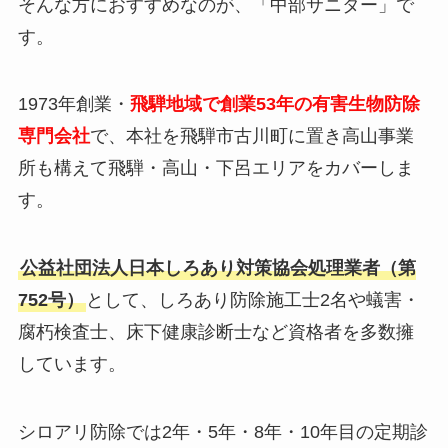
そんな方におすすめなのが、「中部サニター」で
す。
1973年創業・
飛騨地域で創業53年の有害生物防除
専門会社
で、本社を飛騨市古川町に置き高山事業
所も構えて飛騨・高山・下呂エリアをカバーしま
す。
公益社団法人日本しろあり対策協会処理業者（第
752号）
として、しろあり防除施工士2名や蟻害・
腐朽検査士、床下健康診断士など資格者を多数擁
しています。
シロアリ防除では2年・5年・8年・10年目の定期診