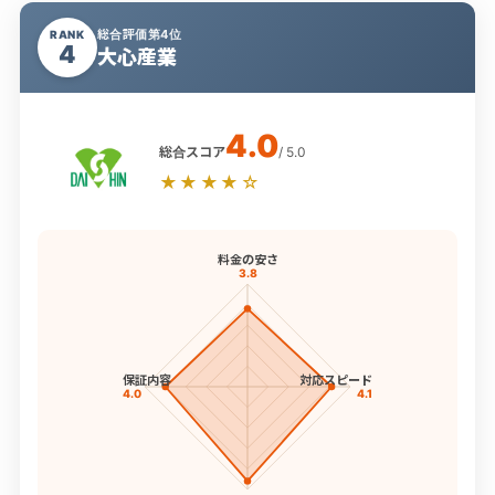
総合評価第4位
RANK
4
大心産業
4.0
総合スコア
/ 5.0
★★★★☆
料金の安さ
3.8
保証内容
対応スピード
4.0
4.1