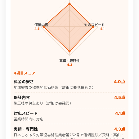
保証内容
対応スピード
4.5
4.1
実績・専門性
4.3
4項目スコア
料金の安さ
4.0点
地域密着の標準的な価格帯（詳細は要見積もり）
保証内容
4.5点
施工後の保証あり（詳細は要確認）
対応スピード
4.1点
営業時間内に対応
実績・専門性
4.3点
日本しろあり対策協会処理業者第752号で信頼性◎／飛騨・高山・