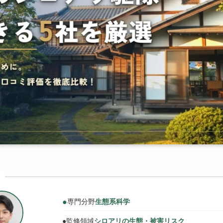
●
専門分野
生態系科学
●
監修領域
シロアリの生態・被害リスク