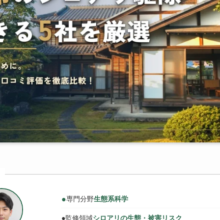
●
専門分野
生態系科学
●
監修領域
シロアリの生態・被害リスク