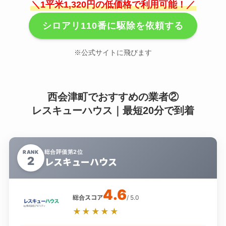
＼1平米1,320円の低価格で利用可能！／
シロアリ110番に駆除を依頼する
※公式サイトに飛びます
西会津町でおすすめの業者②
レスキューハウス｜最短20分で到着
総合評価第2位
RANK
2
レスキューハウス
4.6
総合スコア
/ 5.0
★★★★★