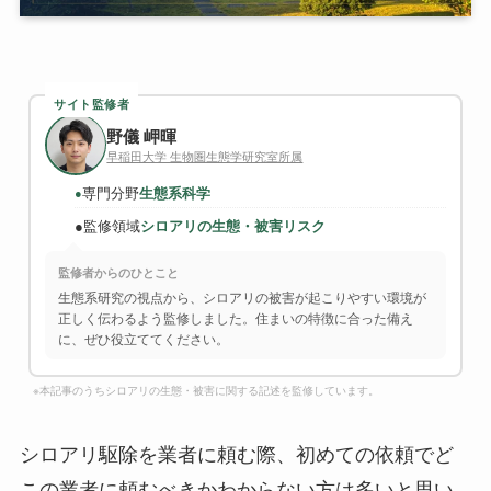
サイト監修者
野儀 岬暉
早稲田大学 生物圏生態学研究室所属
専門分野
生態系科学
●
●
監修領域
シロアリの生態・被害リスク
監修者からのひとこと
生態系研究の視点から、シロアリの被害が起こりやすい環境が
正しく伝わるよう監修しました。住まいの特徴に合った備え
に、ぜひ役立ててください。
※本記事のうちシロアリの生態・被害に関する記述を監修しています。
シロアリ駆除を業者に頼む際、初めての依頼でど
この業者に頼むべきかわからない方は多いと思い