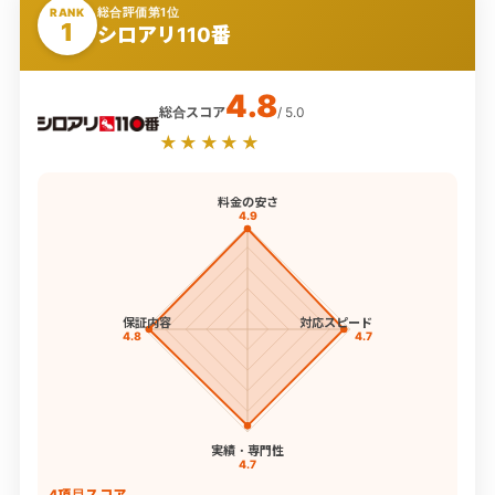
総合評価第1位
RANK
1
シロアリ110番
4.8
総合スコア
/ 5.0
★★★★★
料金の安さ
4.9
保証内容
対応スピード
4.8
4.7
実績・専門性
4.7
4項目スコア