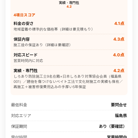
実績・専門性
4.2
4項目スコア
料金の安さ
4.1点
地域密着の標準的な価格帯（詳細は要見積もり）
保証内容
4.3点
施工後の保証あり（詳細は要確認）
対応スピード
4.0点
営業時間内に対応
実績・専門性
4.2点
しろあり防除施工士9名在籍×日本しろあり対策協会会員（福島県
001）／建物を傷つけないベイト工法で文化財施工の実績も保有／
再施工＋被害修復費用込みの手厚い5年保証
最低料金
要問合せ
対応エリア
福島県
保証期間
あり（要確認）
受付時間
営業時間内