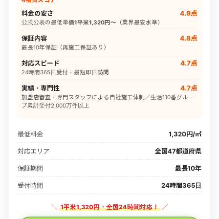
料金の安さ
4.9点
公式公表の最低単価
1平米1,320円〜
（業界最安水準）
保証内容
4.8点
最長10年保証（再施工保証あり）
対応スピード
4.7点
24時間365日受付・最短即日訪問
実績・専門性
4.7点
加盟店審査・専門スタッフによる自社施工体制／生活110番グルー
プ累計受付2,000万件以上
最低料金
1,320円/㎡
対応エリア
全国47都道府県
保証期間
最長10年
受付時間
24時間365日
＼
1平米1,320円・全国24時間対応！
／