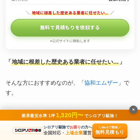
＼
地域に根差した歴史ある業者に任せたい…
／
無料で見積もりを依頼する
※公式サイトに移動します
「
地域に根差した歴史ある業者に任せたい…
」
そんな方におすすめなのが、「
協和エムザー
」で
す。
×
郡山市並木に本社を構え、創業47年の歴史を持つ
1,320円〜
業界最安水準 1坪
でシロアリ駆除！
老舗で、
しろあり防除施工士が9名在籍する公益社
シロアリ駆除で
お困り
の方へ
＼Webで簡単／
無料見積もり
全国対応・
上場企業
運営
団法人日本しろあり対策協会会員（登録番号 福島