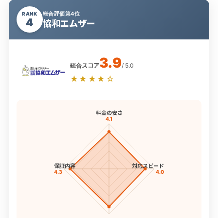
総合評価第4位
RANK
4
協和エムザー
3.9
総合スコア
/ 5.0
★★★★☆
料金の安さ
4.1
保証内容
対応スピード
4.3
4.0