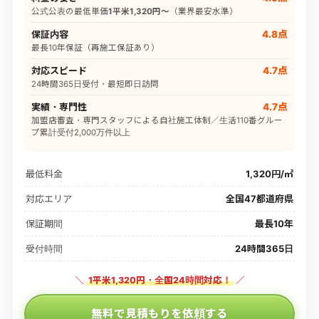
公式公表の最低単価
1平米1,320円〜
（業界最安水準）
保証内容
4.8点
最長10年保証（再施工保証あり）
対応スピード
4.7点
24時間365日受付・最短即日訪問
実績・専門性
4.7点
加盟店審査・専門スタッフによる自社施工体制／生活110番グルー
プ累計受付2,000万件以上
最低料金
1,320円/㎡
対応エリア
全国47都道府県
保証期間
最長10年
受付時間
24時間365日
＼
1平米1,320円・全国24時間対応！
／
無料で見積もりを依頼する