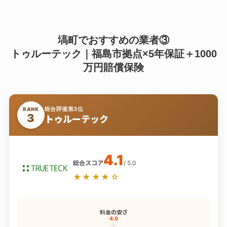
塙町でおすすめの業者③
トゥルーテック｜福島市拠点×5年保証＋1000
万円賠償保険
総合評価第3位
RANK
3
トゥルーテック
4.1
総合スコア
/ 5.0
★★★★☆
料金の安さ
4.0