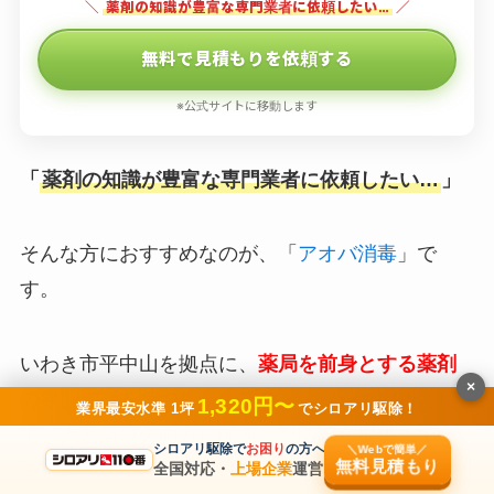
＼
薬剤の知識が豊富な専門業者に依頼したい…
／
無料で見積もりを依頼する
※公式サイトに移動します
「
薬剤の知識が豊富な専門業者に依頼したい…
」
そんな方におすすめなのが、「
アオバ消毒
」で
す。
いわき市平中山を拠点に、
薬局を前身とする薬剤
×
の専門知識を持つ衛生のプロフェッショナル
とし
1,320円〜
業界最安水準 1坪
でシロアリ駆除！
て、人と環境の両方に配慮した防除を提供してい
シロアリ駆除で
お困り
の方へ
＼Webで簡単／
無料見積もり
ます。
全国対応・
上場企業
運営