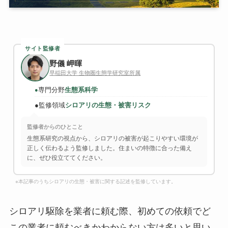
サイト監修者
野儀 岬暉
早稲田大学 生物圏生態学研究室所属
専門分野
生態系科学
●
●
監修領域
シロアリの生態・被害リスク
監修者からのひとこと
生態系研究の視点から、シロアリの被害が起こりやすい環境が
正しく伝わるよう監修しました。住まいの特徴に合った備え
に、ぜひ役立ててください。
※本記事のうちシロアリの生態・被害に関する記述を監修しています。
シロアリ駆除を業者に頼む際、初めての依頼でど
この業者に頼むべきかわからない方は多いと思い