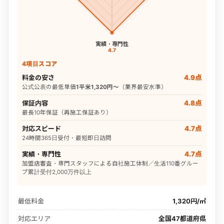
実績・専門性
4.7
4項目スコア
料金の安さ
4.9点
公式公表の最低単価
1平米1,320円〜
（業界最安水準）
保証内容
4.8点
最長10年保証（再施工保証あり）
対応スピード
4.7点
24時間365日受付・最短即日訪問
実績・専門性
4.7点
加盟店審査・専門スタッフによる自社施工体制／生活110番グルー
プ累計受付2,000万件以上
最低料金
1,320円/㎡
対応エリア
全国47都道府県