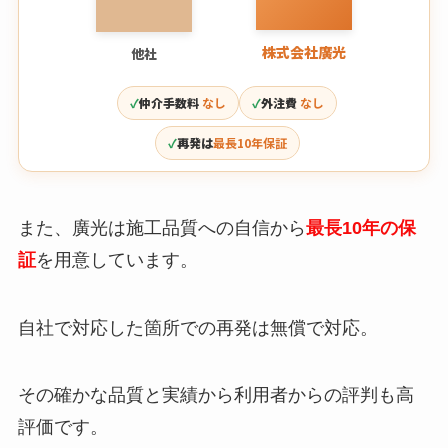
株式会社廣光
他社
仲介手数料
なし
外注費
なし
再発は
最長10年保証
また、廣光は施工品質への自信から
最長10年の保
証
を用意しています。
自社で対応した箇所での再発は無償で対応。
その確かな品質と実績から利用者からの評判も高
評価です。