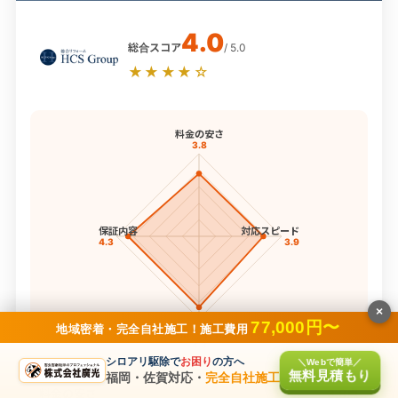
4.0
総合スコア
/ 5.0
★★★★☆
料金の安さ
3.8
保証内容
対応スピード
4.3
3.9
×
77,000円〜
地域密着・完全自社施工！施工費用
実績・専門性
4.3
シロアリ駆除で
お困り
の方へ
＼Webで簡単／
4項目スコア
無料見積もり
福岡・佐賀対応・
完全自社施工
料金の安さ
3.8点