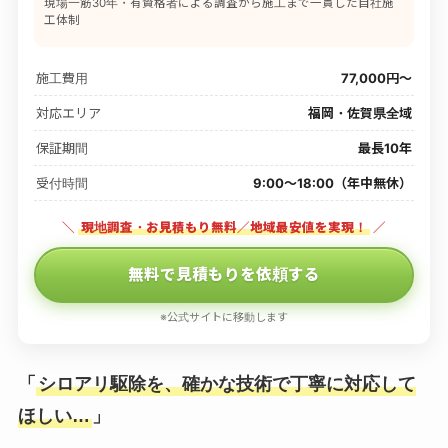
現場一筋30年・有資格者による調査から施工まで一貫した自社施
工体制
施工費用
77,000円〜
対応エリア
福岡・佐賀県全域
保証期間
最長10年
受付時間
9:00〜18:00（年中無休）
＼
現地調査・お見積もり無料／地域最安値を実現！
／
無料で見積もりを依頼する
※公式サイトに移動します
「
シロアリ駆除を、確かな技術で丁寧に対応して
ほしい…
」