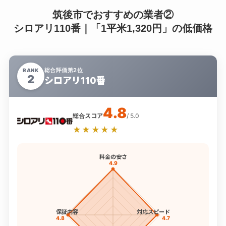
筑後市でおすすめの業者②
シロアリ110番｜「1平米1,320円」の低価格
総合評価第2位
RANK
2
シロアリ110番
4.8
総合スコア
/ 5.0
★★★★★
料金の安さ
4.9
保証内容
対応スピード
4.8
4.7