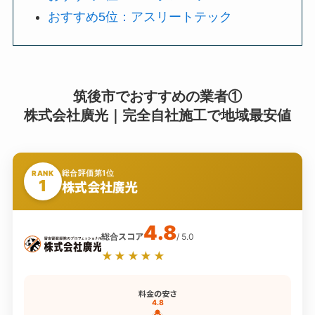
おすすめ5位：アスリートテック
筑後市でおすすめの業者①
株式会社廣光｜完全自社施工で地域最安値
総合評価第1位
RANK
1
株式会社廣光
4.8
総合スコア
/ 5.0
★★★★★
料金の安さ
4.8