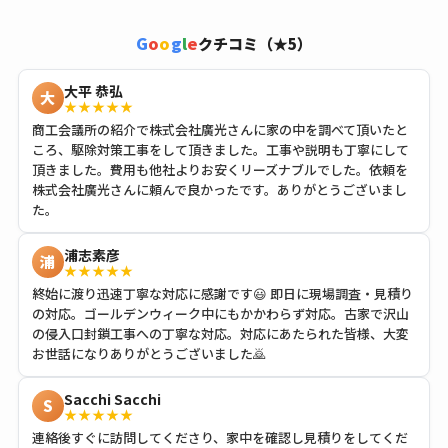
G
o
o
g
l
e
クチコミ（★5）
大平 恭弘
大
★★★★★
商工会議所の紹介で株式会社廣光さんに家の中を調べて頂いたと
ころ、駆除対策工事をして頂きました。工事や説明も丁寧にして
頂きました。費用も他社よりお安くリーズナブルでした。依頼を
株式会社廣光さんに頼んで良かったです。ありがとうございまし
た。
浦志素彦
浦
★★★★★
終始に渡り迅速丁寧な対応に感謝です😃 即日に現場調査・見積り
の対応。ゴールデンウィーク中にもかかわらず対応。古家で沢山
の侵入口封鎖工事への丁寧な対応。対応にあたられた皆様、大変
お世話になりありがとうございました🙇
Sacchi Sacchi
S
★★★★★
連絡後すぐに訪問してくださり、家中を確認し見積りをしてくだ