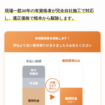
現場一筋30年の有資格者が完全自社施工で対応
し、適正価格で根本から駆除します。
地域最安値を目指します！
弊社より安い御見積りがありましたらお伝えください
駆除費用のみ
支払い総額
仲介
手数料
大幅
外注費
コスト
ダウン
▶
駆除料金
駆除料金
だけ！