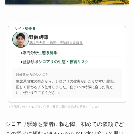
サイト監修者
野儀 岬暉
早稲田大学 生物圏生態学研究室所属
専門分野
生態系科学
●
●
監修領域
シロアリの生態・被害リスク
監修者からのひとこと
生態系研究の視点から、シロアリの被害が起こりやすい環境が
正しく伝わるよう監修しました。住まいの特徴に合った備え
に、ぜひ役立ててください。
※本記事のうちシロアリの生態・被害に関する記述を監修しています。
シロアリ駆除を業者に頼む際、初めての依頼でど
この業者に頼むべきかわからない方は多いと思い