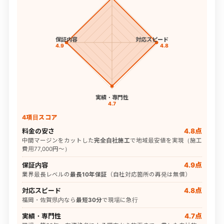
保証内容
対応スピード
4.9
4.8
実績・専門性
4.7
4項目スコア
料金の安さ
4.8点
中間マージンをカットした
完全自社施工
で地域最安値を実現（施工
費用77,000円〜）
保証内容
4.9点
業界最長レベルの
最長10年保証
（自社対応箇所の再発は無償）
対応スピード
4.8点
福岡・佐賀県内なら
最短30分
で現場に急行
実績・専門性
4.7点