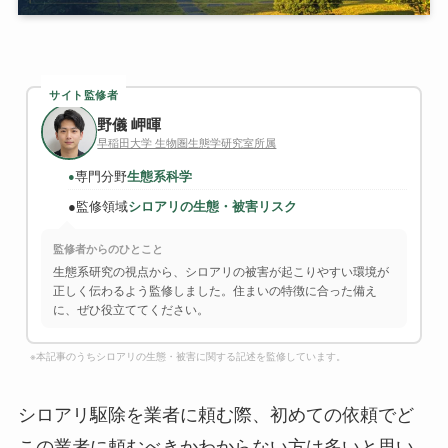
サイト監修者
野儀 岬暉
早稲田大学 生物圏生態学研究室所属
専門分野
生態系科学
●
●
監修領域
シロアリの生態・被害リスク
監修者からのひとこと
生態系研究の視点から、シロアリの被害が起こりやすい環境が
正しく伝わるよう監修しました。住まいの特徴に合った備え
に、ぜひ役立ててください。
※本記事のうちシロアリの生態・被害に関する記述を監修しています。
シロアリ駆除を業者に頼む際、初めての依頼でど
この業者に頼むべきかわからない方は多いと思い