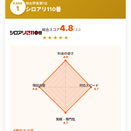
総合評価第1位
RANK
1
シロアリ110番
4.8
総合スコア
/ 5.0
★★★★★
料金の安さ
4.9
保証内容
対応スピード
4.8
4.7
実績・専門性
4.7
4項目スコア