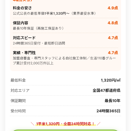
料金の安さ
4.9点
公式公表の最低単価
1平米1,320円〜
（業界最安水準）
保証内容
4.8点
最長10年保証（再施工保証あり）
対応スピード
4.7点
24時間365日受付・最短即日訪問
実績・専門性
4.7点
加盟店審査・専門スタッフによる自社施工体制／生活110番グルー
プ累計受付2,000万件以上
最低料金
1,320円/㎡
対応エリア
全国47都道府県
保証期間
最長10年
受付時間
24時間365日
＼
1平米1,320円・全国24時間対応！
／