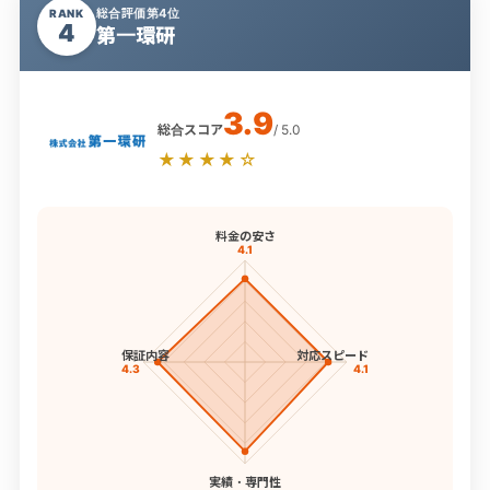
総合評価第4位
RANK
4
第一環研
3.9
総合スコア
/ 5.0
★★★★☆
料金の安さ
4.1
保証内容
対応スピード
4.3
4.1
実績・専門性