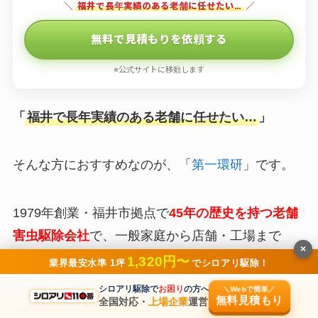
＼
福井で長年実績のある老舗に任せたい…
／
無料で見積もりを依頼する
※公式サイトに移動します
「
福井で長年実績のある老舗に任せたい…
」
そんな方におすすめなのが、「
第一環研
」です。
1979年創業・福井市拠点で
45年の歴史を持つ老舗
害虫駆除会社
で、一般家庭から店舗・工場まで
×
3,000棟以上のシロアリ施工実績を誇ります。
1,320円〜
業界最安水準 1坪
でシロアリ駆除！
シロアリ駆除で
お困り
の方へ
＼Webで簡単／
無料見積もり
全国対応・
上場企業
運営
公益社団法人日本しろあり対策協会と日本ペスト