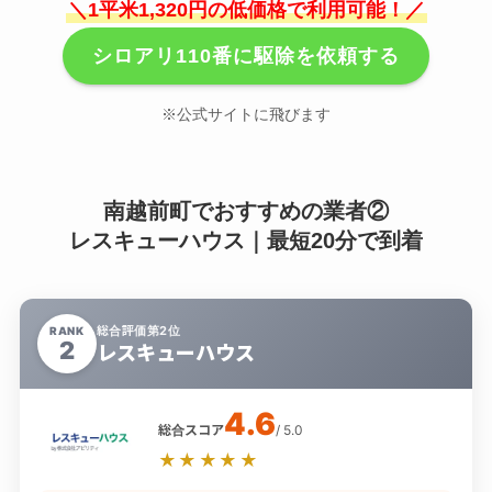
＼1平米1,320円の低価格で利用可能！／
シロアリ110番に駆除を依頼する
※公式サイトに飛びます
南越前町でおすすめの業者②
レスキューハウス｜最短20分で到着
総合評価第2位
RANK
2
レスキューハウス
4.6
総合スコア
/ 5.0
★★★★★