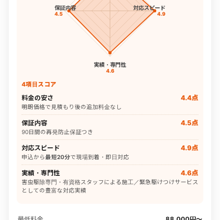
保証内容
対応スピード
4.5
4.9
実績・専門性
4.6
4項目スコア
料金の安さ
4.4点
明朗価格で見積もり後の追加料金なし
保証内容
4.5点
90日間の再発防止保証つき
対応スピード
4.9点
申込から
最短20分
で現場到着・即日対応
実績・専門性
4.6点
害虫駆除専門・有資格スタッフによる施工／緊急駆けつけサービス
としての豊富な対応実績
最低料金
88,000円〜