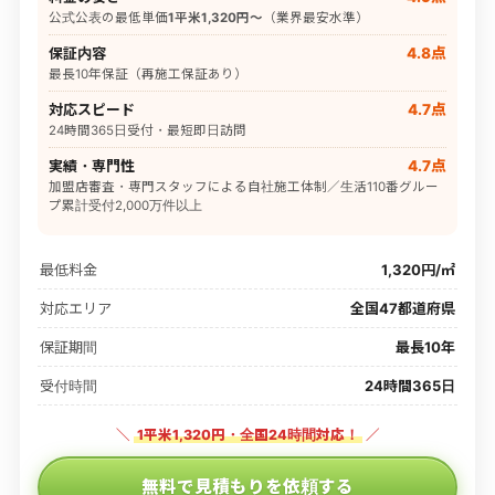
公式公表の最低単価
1平米1,320円〜
（業界最安水準）
保証内容
4.8点
最長10年保証（再施工保証あり）
対応スピード
4.7点
24時間365日受付・最短即日訪問
実績・専門性
4.7点
加盟店審査・専門スタッフによる自社施工体制／生活110番グルー
プ累計受付2,000万件以上
最低料金
1,320円/㎡
対応エリア
全国47都道府県
保証期間
最長10年
受付時間
24時間365日
＼
1平米1,320円・全国24時間対応！
／
無料で見積もりを依頼する