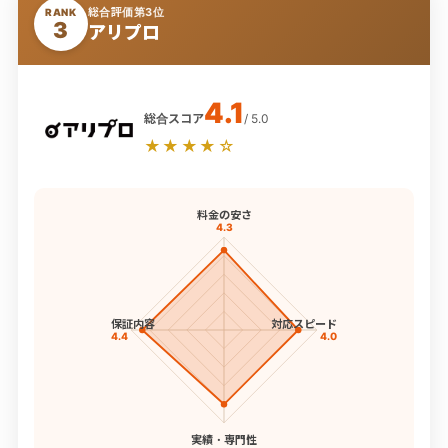
総合評価第3位
RANK
3
アリプロ
4.1
総合スコア
/ 5.0
★★★★☆
料金の安さ
4.3
保証内容
対応スピード
4.4
4.0
実績・専門性