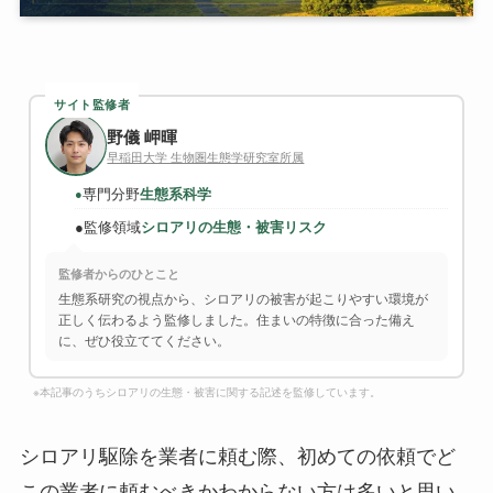
サイト監修者
野儀 岬暉
早稲田大学 生物圏生態学研究室所属
専門分野
生態系科学
●
●
監修領域
シロアリの生態・被害リスク
監修者からのひとこと
生態系研究の視点から、シロアリの被害が起こりやすい環境が
正しく伝わるよう監修しました。住まいの特徴に合った備え
に、ぜひ役立ててください。
※本記事のうちシロアリの生態・被害に関する記述を監修しています。
シロアリ駆除を業者に頼む際、初めての依頼でど
この業者に頼むべきかわからない方は多いと思い