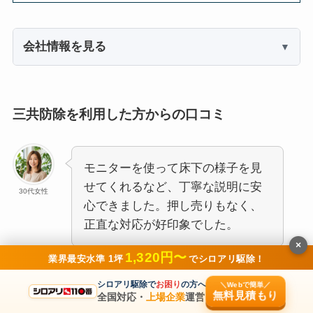
会社情報を見る
三共防除を利用した方からの口コミ
モニターを使って床下の様子を見
せてくれるなど、丁寧な説明に安
30代女性
心できました。押し売りもなく、
正直な対応が好印象でした。
×
1,320円〜
業界最安水準 1坪
でシロアリ駆除！
シロアリ駆除で
お困り
の方へ
＼Webで簡単／
引用元：
専門家の相談室
無料見積もり
全国対応・
上場企業
運営