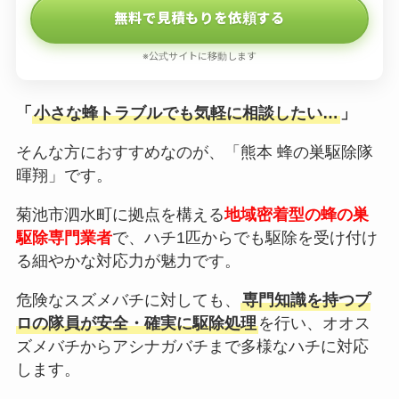
無料で見積もりを依頼する
※公式サイトに移動します
「
小さな蜂トラブルでも気軽に相談したい…
」
そんな方におすすめなのが、「熊本 蜂の巣駆除隊
暉翔」です。
菊池市泗水町に拠点を構える
地域密着型の蜂の巣
駆除専門業者
で、ハチ1匹からでも駆除を受け付け
る細やかな対応力が魅力です。
危険なスズメバチに対しても、
専門知識を持つプ
ロの隊員が安全・確実に駆除処理
を行い、オオス
ズメバチからアシナガバチまで多様なハチに対応
します。