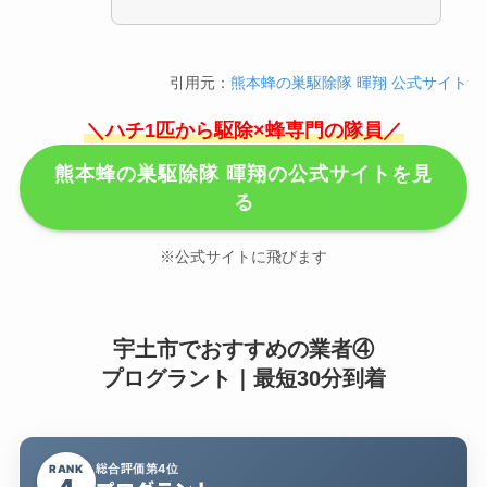
引用元：
熊本蜂の巣駆除隊 暉翔 公式サイト
＼ハチ1匹から駆除×蜂専門の隊員／
熊本蜂の巣駆除隊 暉翔の公式サイトを見
る
※公式サイトに飛びます
宇土市でおすすめの業者④
プログラント｜最短30分到着
総合評価第4位
RANK