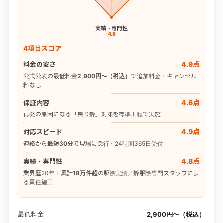
実績・専門性
4.8
4項目スコア
4.9点
料金の安さ
公式公表の最低料金
2,900円〜（税込）
で追加料金・キャンセル
料なし
4.6点
保証内容
再発の原因になる「戻り蜂」対策を標準工程で実施
4.9点
対応スピード
連絡から
最短30分
で現場に急行・24時間365日受付
4.8点
実績・専門性
業界歴20年・累計
18万件超
の駆除実績／蜂駆除専門スタッフによ
る責任施工
最低料金
2,900円〜（税込）