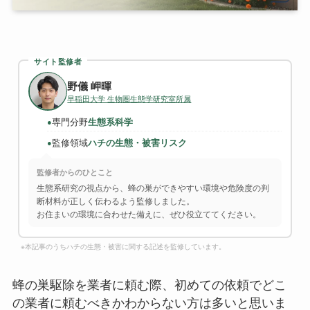
サイト監修者
野儀 岬暉
早稲田大学 生物圏生態学研究室所属
専門分野
生態系科学
●
監修領域
ハチの生態・被害リスク
●
監修者からのひとこと
生態系研究の視点から、蜂の巣ができやすい環境や危険度の判
断材料が正しく伝わるよう監修しました。
お住まいの環境に合わせた備えに、ぜひ役立ててください。
※本記事のうちハチの生態・被害に関する記述を監修しています。
蜂の巣駆除を業者に頼む際、初めての依頼でどこ
の業者に頼むべきかわからない方は多いと思いま