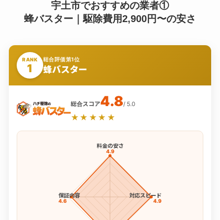
宇土市でおすすめの業者①
蜂バスター｜駆除費用2,900円〜の安さ
総合評価第1位
RANK
1
蜂バスター
4.8
総合スコア
/ 5.0
★★★★★
料金の安さ
4.9
保証内容
対応スピード
4.6
4.9