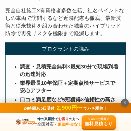
完全自社施工×有資格者多数在籍、社名ペイントな
しの車両で訪問するなど近隣配慮も徹底、最新技
術と従来技術を組み合わせた独自のハイブリッド
防除で再発リスクを極限まで軽減します。
プログラントの強み
調査・見積完全無料×最短30分で現場到着
の迅速対応
業界最長10年保証＋定期点検サービスで
安心アフター
口コミ満足度など5冠獲得×信頼性の高さ
×
2,900円〜
24時間365日受付
でハチ駆除！
蜂の巣駆除で
お困り
の方へ
＼Webで簡単／
無料見積もり
全国対応・
追加料金なし
会社情報を見る