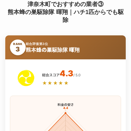
津奈木町でおすすめの業者③
熊本蜂の巣駆除隊 暉翔｜ハチ1匹からでも駆
除
総合評価第3位
RANK
3
熊本蜂の巣駆除隊 暉翔
4.3
総合スコア
/ 5.0
★★★★★
料金の安さ
4.4