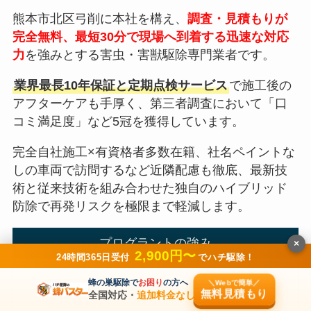
熊本市北区弓削に本社を構え、
調査・見積もりが
完全無料、最短30分で現場へ到着する迅速な対応
力
を強みとする害虫・害獣駆除専門業者です。
業界最長10年保証と定期点検サービス
で施工後の
アフターケアも手厚く、第三者調査において「口
コミ満足度」など5冠を獲得しています。
完全自社施工×有資格者多数在籍、社名ペイントな
しの車両で訪問するなど近隣配慮も徹底、最新技
術と従来技術を組み合わせた独自のハイブリッド
防除で再発リスクを極限まで軽減します。
プログラントの強み
×
2,900円〜
24時間365日受付
でハチ駆除！
蜂の巣駆除で
お困り
の方へ
調査・見積完全無料×最短30分で現場到着
＼Webで簡単／
無料見積もり
全国対応・
追加料金なし
の迅速対応