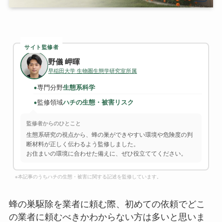
サイト監修者
野儀 岬暉
早稲田大学 生物圏生態学研究室所属
専門分野
生態系科学
●
監修領域
ハチの生態・被害リスク
●
監修者からのひとこと
生態系研究の視点から、蜂の巣ができやすい環境や危険度の判
断材料が正しく伝わるよう監修しました。
お住まいの環境に合わせた備えに、ぜひ役立ててください。
※本記事のうちハチの生態・被害に関する記述を監修しています。
蜂の巣駆除を業者に頼む際、初めての依頼でどこ
の業者に頼むべきかわからない方は多いと思いま