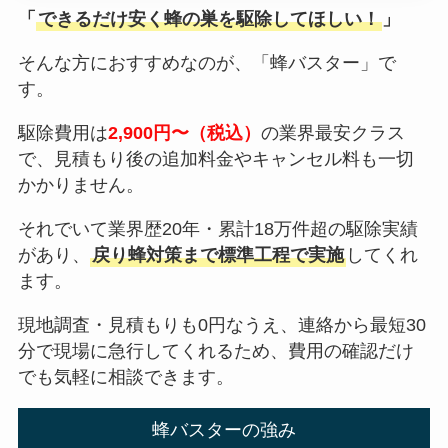
「
できるだけ安く蜂の巣を駆除してほしい！
」
そんな方におすすめなのが、「蜂バスター」で
す。
駆除費用は
2,900円〜（税込）
の業界最安クラス
で、見積もり後の追加料金やキャンセル料も一切
かかりません。
それでいて業界歴20年・累計18万件超の駆除実績
があり、
戻り蜂対策まで標準工程で実施
してくれ
ます。
現地調査・見積もりも0円なうえ、連絡から最短30
分で現場に急行してくれるため、費用の確認だけ
でも気軽に相談できます。
蜂バスターの強み