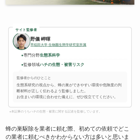
サイト監修者
野儀 岬暉
早稲田大学 生物圏生態学研究室所属
専門分野
生態系科学
●
監修領域
ハチの生態・被害リスク
●
監修者からのひとこと
生態系研究の視点から、蜂の巣ができやすい環境や危険度の判
断材料が正しく伝わるよう監修しました。
お住まいの環境に合わせた備えに、ぜひ役立ててください。
※本記事のうちハチの生態・被害に関する記述を監修しています。
蜂の巣駆除を業者に頼む際、初めての依頼でどこ
の業者に頼むべきかわからない方は多いと思いま