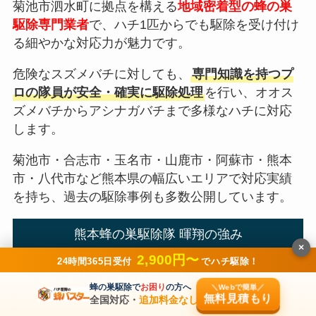
菊池市泗水町に拠点を構える
地域密着型の蜂の巣
駆除専門業者
で、ハチ1匹からでも駆除を受け付け
る細やかな対応力が魅力です。
危険なスズメバチに対しても、
専門知識を持つプ
ロの隊員が安全・確実に駆除処理
を行い、オオス
ズメバチからアシナガバチまで多様なハチに対応
します。
菊池市・合志市・玉名市・山鹿市・阿蘇市・熊本
市・八代市など熊本県の幅広いエリアで対応実績
を持ち、過去の駆除事例も多数公開しています。
熊本蜂の巣駆除隊 暉翔の強み
×
2,900円〜
24時間365日受付
でハチ駆除！
ハチ1匹からでも駆除を受け付ける細やか
蜂の巣駆除で
お困り
の方へ
＼Webで簡単／
な対応力
無料見積もり
全国対応・
追加料金なし