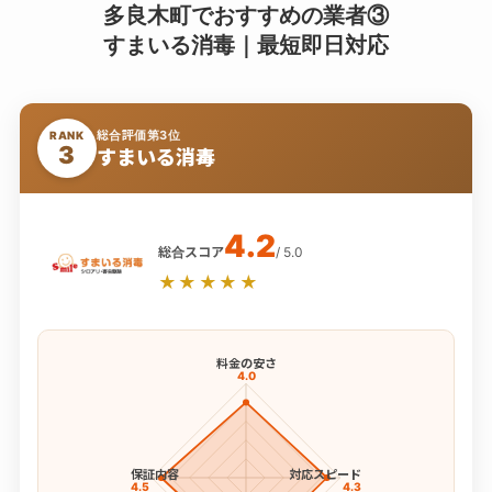
多良木町でおすすめの業者③
すまいる消毒｜最短即日対応
総合評価第3位
RANK
3
すまいる消毒
4.2
総合スコア
/ 5.0
★★★★★
料金の安さ
4.0
保証内容
対応スピード
4.5
4.3