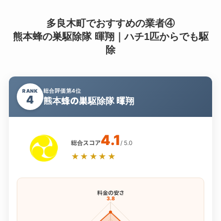
多良木町でおすすめの業者④
熊本蜂の巣駆除隊 暉翔｜ハチ1匹からでも駆
除
総合評価第4位
RANK
4
熊本蜂の巣駆除隊 暉翔
4.1
総合スコア
/ 5.0
★★★★★
料金の安さ
3.8