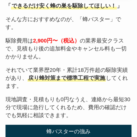
「
できるだけ安く蜂の巣を駆除してほしい！
」
そんな方におすすめなのが、「蜂バスター」で
す。
駆除費用は
2,900円〜（税込）
の業界最安クラス
で、見積もり後の追加料金やキャンセル料も一切
かかりません。
それでいて業界歴20年・累計18万件超の駆除実績
があり、
戻り蜂対策まで標準工程で実施
してくれ
ます。
現地調査・見積もりも0円なうえ、連絡から最短30
分で現場に急行してくれるため、費用の確認だけ
でも気軽に相談できます。
蜂バスターの強み