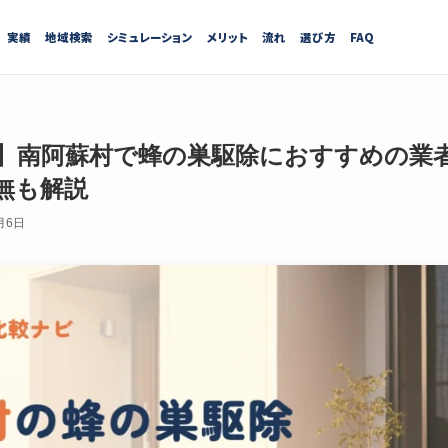
実績
地域検索
シミュレーション
メリット
流れ
選び方
FAQ
最新】南阿蘇村で蜂の巣駆除におすすめの業
無も解説
月6日