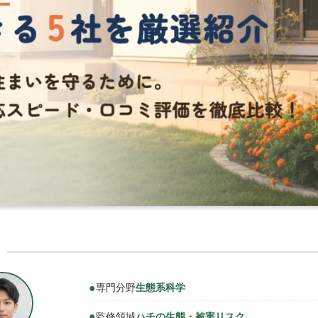
●
専門分野
生態系科学
●
監修領域
ハチの生態・被害リスク