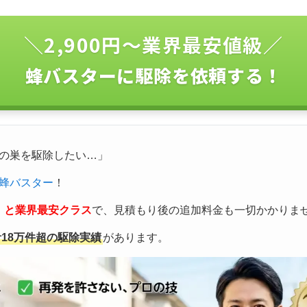
＼2,900円〜業界最安値級／
蜂バスターに駆除を依頼する！
の巣を駆除したい…」
蜂バスター
！
込）と業界最安クラス
で、見積もり後の追加料金も一切かかりま
計18万件超の駆除実績
があります。