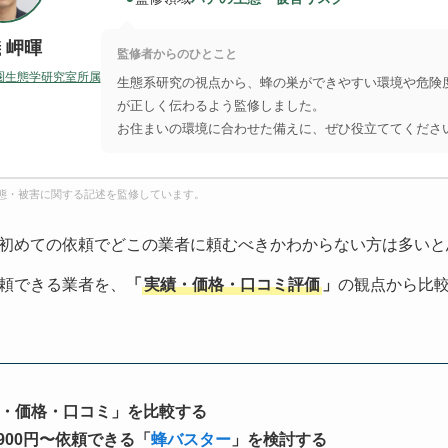
 岬暉
監修者からのひとこと
圏生態学研究室所属
生態系研究の視点から、蜂の巣ができやすい環境や危険
が正しく伝わるよう監修しました。
お住まいの環境に合わせた備えに、ぜひ役立ててくださ
態・被害に関する記述を監修しています。
初めての依頼でどこの業者に頼むべきかわからない方は多いと
頼できる業者を、
「
実績・価格・口コミ評価
」
の観点から比
・価格・口コミ」を比較する
900円〜依頼できる「
蜂バスター
」を検討する