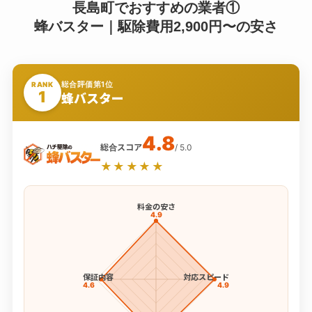
長島町でおすすめの業者①
蜂バスター｜駆除費用2,900円〜の安さ
総合評価第1位
RANK
1
蜂バスター
4.8
総合スコア
/ 5.0
★★★★★
料金の安さ
4.9
保証内容
対応スピード
4.6
4.9