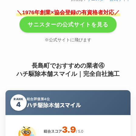
＼1976年創業×協会登録の有資格者対応／
サニスターの公式サイトを見る
※公式サイトに飛びます
長島町でおすすめの業者④
ハチ駆除本舗スマイル｜完全自社施工
総合評価第4位
RANK
4
ハチ駆除本舗スマイル
3.9
総合スコア
/ 5.0