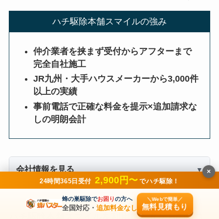
ハチ駆除本舗スマイルの強み
仲介業者を挟まず受付からアフターまで
完全自社施工
JR九州・大手ハウスメーカーから3,000件
以上の実績
事前電話で正確な料金を提示×追加請求な
しの明朗会計
会社情報を見る
×
2,900円〜
24時間365日受付
でハチ駆除！
蜂の巣駆除で
お困り
の方へ
＼Webで簡単／
無料見積もり
全国対応・
追加料金なし
ハチ駆除本舗スマイルを利用した方からの口コ