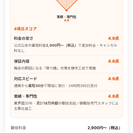
実績・専門性
4.8
4項目スコア
4.9点
料金の安さ
公式公表の最低料金
2,900円〜（税込）
で追加料金・キャンセル
料なし
4.6点
保証内容
再発の原因になる「戻り蜂」対策を標準工程で実施
4.9点
対応スピード
連絡から
最短30分
で現場に急行・24時間365日受付
4.8点
実績・専門性
業界歴20年・累計
18万件超
の駆除実績／蜂駆除専門スタッフによ
る責任施工
最低料金
2,900円〜（税込）