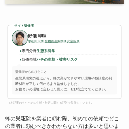
サイト監修者
野儀 岬暉
早稲田大学 生物圏生態学研究室所属
専門分野
生態系科学
●
監修領域
ハチの生態・被害リスク
●
監修者からのひとこと
生態系研究の視点から、蜂の巣ができやすい環境や危険度の判
断材料が正しく伝わるよう監修しました。
お住まいの環境に合わせた備えに、ぜひ役立ててください。
※本記事のうちハチの生態・被害に関する記述を監修しています。
蜂の巣駆除を業者に頼む際、初めての依頼でどこ
の業者に頼むべきかわからない方は多いと思いま