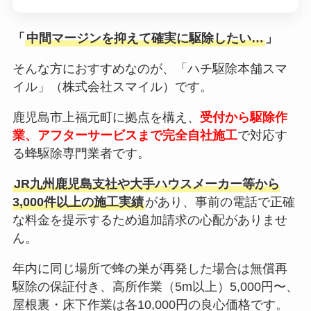
「
中間マージンを抑えて確実に駆除したい…
」
そんな方におすすめなのが、「ハチ駆除本舗スマ
イル」（株式会社スマイル）です。
鹿児島市上福元町に拠点を構え、
受付から駆除作
業、アフターサービスまで完全自社施工
で対応す
る蜂駆除専門業者です。
JR九州鹿児島支社や大手ハウスメーカー等から
3,000件以上の施工実績
があり、事前の電話で正確
な料金を提示するため追加請求の心配がありませ
ん。
年内に同じ場所で蜂の巣が再発した場合は無償再
駆除の保証付き、高所作業（5m以上）5,000円〜、
屋根裏・床下作業は各10,000円の良心価格です。