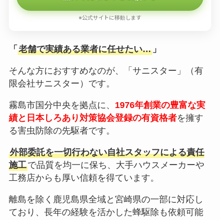
※公式サイトに移動します
「
老舗で実績ある業者に任せたい…
」
そんな方におすすめなのが、「サニスター」（有
限会社サニスター）です。
霧島市国分中央を拠点に、
1976年創業の豊富な実
績と日本しろあり対策協会登録の有資格者
を擁す
る害虫防除の先駆者です。
外部委託を一切行わない自社スタッフによる責任
施工
で品質を均一に保ち、大手ハウスメーカーや
工務店からも厚い信頼を得ています。
離島を除く鹿児島県全域と宮崎県の一部に対応し
ており、長年の経験を活かした蜂駆除も依頼可能