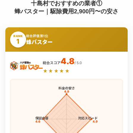
十島村でおすすめの業者①
蜂バスター｜駆除費用2,900円〜の安さ
総合評価第1位
RANK
1
蜂バスター
4.8
総合スコア
/ 5.0
★★★★★
料金の安さ
4.9
保証内容
対応スピード
4.6
4.9