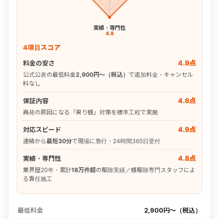
実績・専門性
4.8
4項目スコア
4.9点
料金の安さ
公式公表の最低料金
2,900円〜（税込）
で追加料金・キャンセル
料なし
4.6点
保証内容
再発の原因になる「戻り蜂」対策を標準工程で実施
4.9点
対応スピード
連絡から
最短30分
で現場に急行・24時間365日受付
4.8点
実績・専門性
業界歴20年・累計
18万件超
の駆除実績／蜂駆除専門スタッフによ
る責任施工
最低料金
2,900円〜（税込）