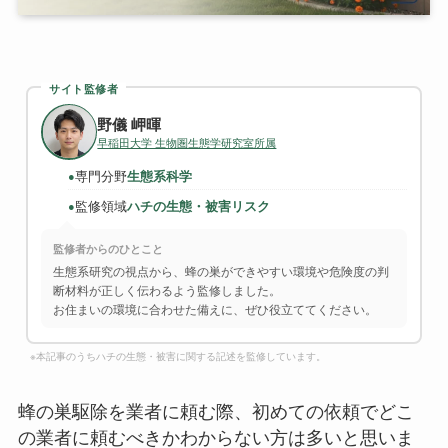
サイト監修者
野儀 岬暉
早稲田大学 生物圏生態学研究室所属
専門分野
生態系科学
●
監修領域
ハチの生態・被害リスク
●
監修者からのひとこと
生態系研究の視点から、蜂の巣ができやすい環境や危険度の判
断材料が正しく伝わるよう監修しました。
お住まいの環境に合わせた備えに、ぜひ役立ててください。
※本記事のうちハチの生態・被害に関する記述を監修しています。
蜂の巣駆除を業者に頼む際、初めての依頼でどこ
の業者に頼むべきかわからない方は多いと思いま