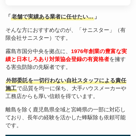
「
老舗で実績ある業者に任せたい…
」
そんな方におすすめなのが、「サニスター」（有
限会社サニスター）です。
霧島市国分中央を拠点に、
1976年創業の豊富な実
績と日本しろあり対策協会登録の有資格者
を擁す
る害虫防除の先駆者です。
外部委託を一切行わない自社スタッフによる責任
施工
で品質を均一に保ち、大手ハウスメーカーや
工務店からも厚い信頼を得ています。
離島を除く鹿児島県全域と宮崎県の一部に対応し
ており、長年の経験を活かした蜂駆除も依頼可能
です。