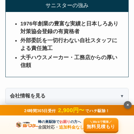
サニスターの強み
1976年創業の豊富な実績と日本しろあり
対策協会登録の有資格者
外部委託を一切行わない自社スタッフに
よる責任施工
大手ハウスメーカー・工務店からの厚い
信頼
会社情報を見る
×
2,900円〜
24時間365日受付
でハチ駆除！
蜂の巣駆除で
お困り
の方へ
＼Webで簡単／
サニスターを利用した方からの口コミ
無料見積もり
全国対応・
追加料金なし