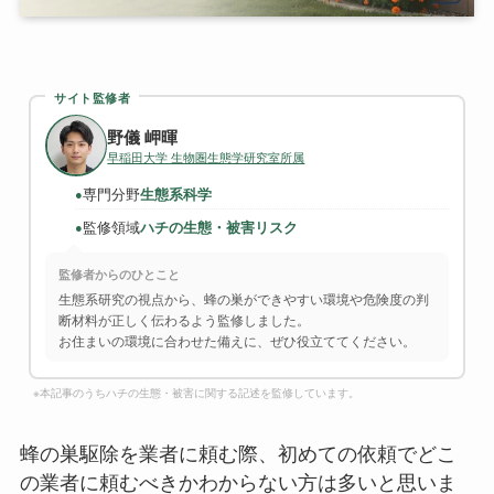
サイト監修者
野儀 岬暉
早稲田大学 生物圏生態学研究室所属
専門分野
生態系科学
●
監修領域
ハチの生態・被害リスク
●
監修者からのひとこと
生態系研究の視点から、蜂の巣ができやすい環境や危険度の判
断材料が正しく伝わるよう監修しました。
お住まいの環境に合わせた備えに、ぜひ役立ててください。
※本記事のうちハチの生態・被害に関する記述を監修しています。
蜂の巣駆除を業者に頼む際、初めての依頼でどこ
の業者に頼むべきかわからない方は多いと思いま