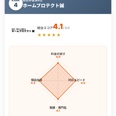
総合評価第4位
RANK
4
ホームプロテクト誠
4.1
総合スコア
/ 5.0
★★★★★
料金の安さ
4.0
保証内容
対応スピード
4.3
4.0
実績・専門性
4.1