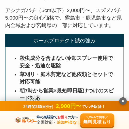
アシナガバチ（5cm以下）2,000円〜、スズメバチ
5,000円〜の良心価格で、霧島市・鹿児島市など県
内全域および宮崎県の一部に対応しています。
ホームプロテクト誠の強み
殺虫成分を含まない冷却スプレー使用で
安全・迅速な駆除
草刈り・庭木剪定など他依頼とセットで
対応可能
朝7時から営業×最短即日駆けつけのスピ
ード対応
×
2,900円〜
24時間365日受付
でハチ駆除！
蜂の巣駆除で
お困り
の方へ
＼Webで簡単／
無料見積もり
全国対応・
追加料金なし
会社情報を見る