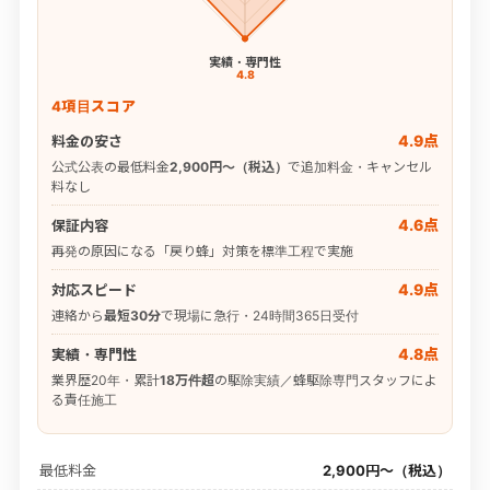
実績・専門性
4.8
4項目スコア
4.9点
料金の安さ
公式公表の最低料金
2,900円〜（税込）
で追加料金・キャンセル
料なし
4.6点
保証内容
再発の原因になる「戻り蜂」対策を標準工程で実施
4.9点
対応スピード
連絡から
最短30分
で現場に急行・24時間365日受付
4.8点
実績・専門性
業界歴20年・累計
18万件超
の駆除実績／蜂駆除専門スタッフによ
る責任施工
最低料金
2,900円〜（税込）