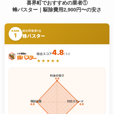
喜界町でおすすめの業者①
蜂バスター｜駆除費用2,900円〜の安さ
総合評価第1位
RANK
1
蜂バスター
4.8
総合スコア
/ 5.0
★★★★★
料金の安さ
4.9
保証内容
対応スピード
4.6
4.9