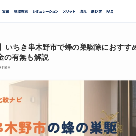
実績
地域検索
シミュレーション
メリット
流れ
選び方
FAQ
最新】いちき串木野市で蜂の巣駆除におすす
金の有無も解説
年8月6日