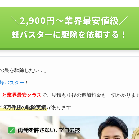
＼2,900円〜業界最安値級／
蜂バスターに駆除を依頼する！
の巣を駆除したい…」
蜂バスター
！
込）と業界最安クラス
で、見積もり後の追加料金も一切かかりま
計18万件超の駆除実績
があります。