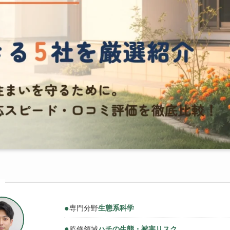
●
専門分野
生態系科学
●
監修領域
ハチの生態・被害リスク