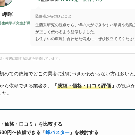
 岬暉
監修者からのひとこと
圏生態学研究室所属
生態系研究の視点から、蜂の巣ができやすい環境や危険
が正しく伝わるよう監修しました。
お住まいの環境に合わせた備えに、ぜひ役立ててくださ
態・被害に関する記述を監修しています。
初めての依頼でどこの業者に頼むべきかわからない方は多いと
から依頼できる業者を、
「
実績・価格・口コミ評価
」
の観点
した。
・価格・口コミ」を比較する
900円〜依頼できる「
蜂バスター
」を検討する