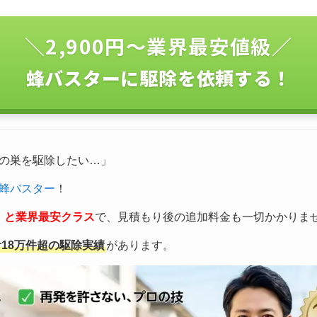
＼2,900円〜業界最安値級／
蜂バスターに駆除を依頼する！
の巣を駆除したい…」
蜂バスター
！
込）と業界最安クラス
で、見積もり後の追加料金も一切かかりま
計18万件超の駆除実績
があります。