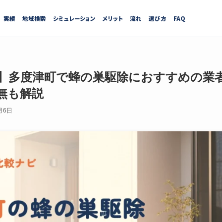
実績
地域検索
シミュレーション
メリット
流れ
選び方
FAQ
最新】多度津町で蜂の巣駆除におすすめの業
無も解説
月6日