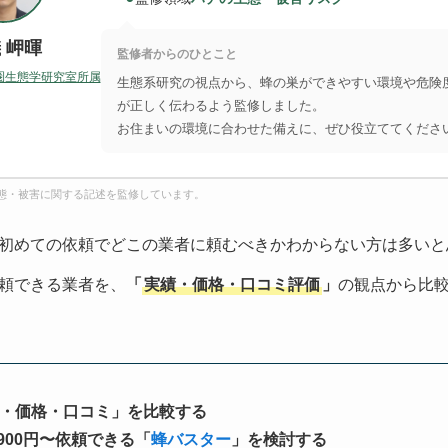
 岬暉
監修者からのひとこと
圏生態学研究室所属
生態系研究の視点から、蜂の巣ができやすい環境や危険
が正しく伝わるよう監修しました。
お住まいの環境に合わせた備えに、ぜひ役立ててくださ
態・被害に関する記述を監修しています。
初めての依頼でどこの業者に頼むべきかわからない方は多いと
頼できる業者を、
「
実績・価格・口コミ評価
」
の観点から比
・価格・口コミ」を比較する
900円〜依頼できる「
蜂バスター
」を検討する