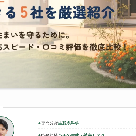
●
専門分野
生態系科学
●
監修領域
ハチの生態・被害リスク