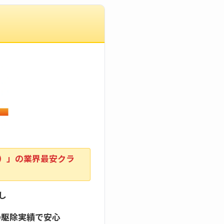
込）」の業界最安クラ
し
の駆除実績で安心