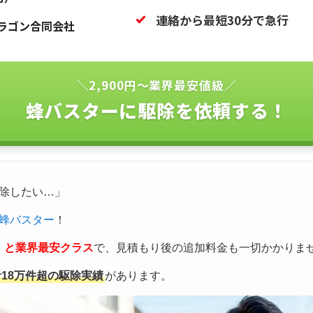
連絡から最短30分で急行
ラゴン合同会社
＼2,900円〜業界最安値級／
蜂バスターに駆除を依頼する！
除したい…」
蜂バスター
！
込）と業界最安クラス
で、見積もり後の追加料金も一切かかりま
計18万件超の駆除実績
があります。