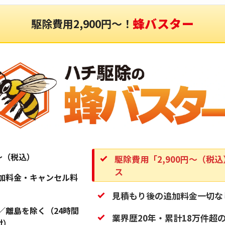
蜂バスター
駆除費用2,900円〜！
円〜（税込）
駆除費用「2,900円〜（税
ス
加料金・キャンセル料
見積もり後の追加料金一切な
／離島を除く（24時間
業界歴20年・累計18万件超
付）