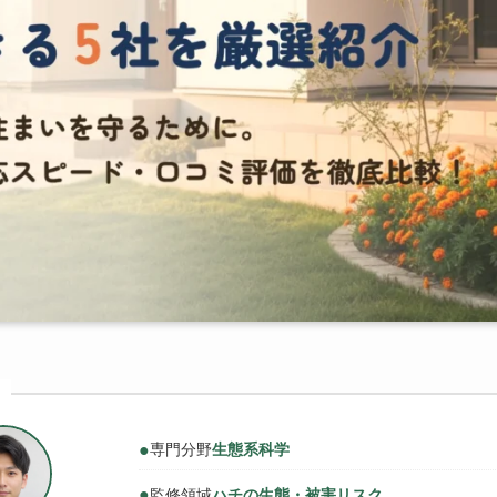
●
専門分野
生態系科学
●
監修領域
ハチの生態・被害リスク