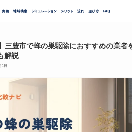
実績
地域検索
シミュレーション
メリット
流れ
選び方
FAQ
最新】三豊市で蜂の巣駆除におすすめの業者
も解説
月1日