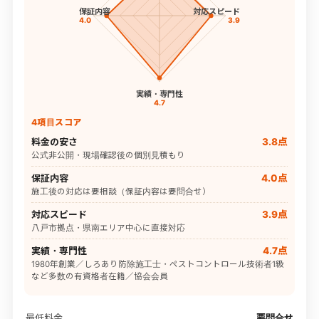
保証内容
対応スピード
4.0
3.9
実績・専門性
4.7
4項目スコア
料金の安さ
3.8点
公式非公開・現場確認後の個別見積もり
保証内容
4.0点
施工後の対応は要相談（保証内容は要問合せ）
対応スピード
3.9点
八戸市拠点・県南エリア中心に直接対応
実績・専門性
4.7点
1980年創業／しろあり防除施工士・ペストコントロール技術者1級
など多数の有資格者在籍／協会会員
最低料金
要問合せ