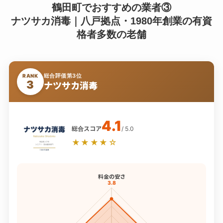
鶴田町でおすすめの業者③
ナツサカ消毒｜八戸拠点・1980年創業の有資
格者多数の老舗
総合評価第3位
RANK
3
ナツサカ消毒
4.1
総合スコア
/ 5.0
★★★★☆
料金の安さ
3.8