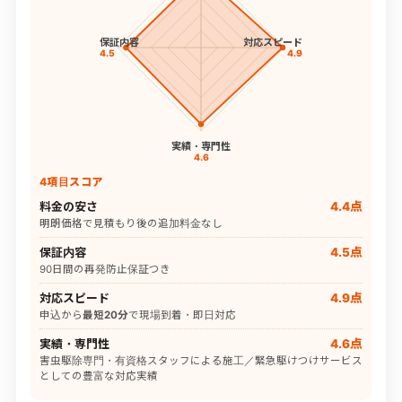
保証内容
対応スピード
4.5
4.9
実績・専門性
4.6
4項目スコア
料金の安さ
4.4点
明朗価格で見積もり後の追加料金なし
保証内容
4.5点
90日間の再発防止保証つき
対応スピード
4.9点
申込から
最短20分
で現場到着・即日対応
実績・専門性
4.6点
害虫駆除専門・有資格スタッフによる施工／緊急駆けつけサービス
としての豊富な対応実績