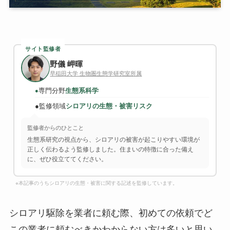
サイト監修者
野儀 岬暉
早稲田大学 生物圏生態学研究室所属
専門分野
生態系科学
●
●
監修領域
シロアリの生態・被害リスク
監修者からのひとこと
生態系研究の視点から、シロアリの被害が起こりやすい環境が
正しく伝わるよう監修しました。住まいの特徴に合った備え
に、ぜひ役立ててください。
※本記事のうちシロアリの生態・被害に関する記述を監修しています。
シロアリ駆除を業者に頼む際、初めての依頼でど
この業者に頼むべきかわからない方は多いと思い