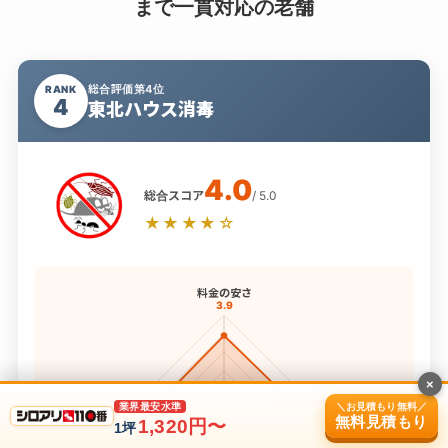
まで一貫対応の老舗
総合評価第4位
RANK
4
東北ハウス消毒
4.0
総合スコア
/ 5.0
★★★★☆
料金の安さ
3.9
×
保証内容
対応スピード
＼お見積もり無料／
業界最安水準
3.8
4.0
無料見積もり
1,320円〜
1坪