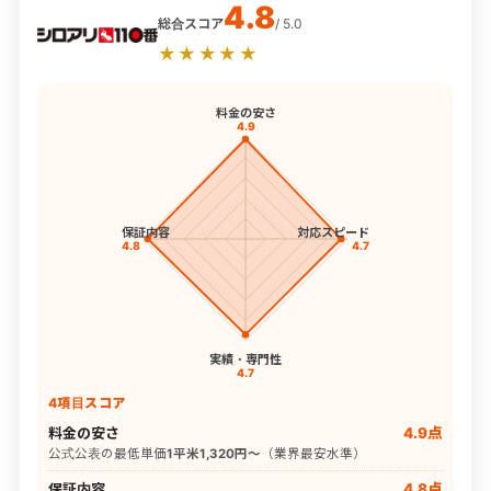
4.8
総合スコア
/ 5.0
★★★★★
料金の安さ
4.9
保証内容
対応スピード
4.8
4.7
実績・専門性
4.7
4項目スコア
料金の安さ
4.9点
公式公表の最低単価
1平米1,320円〜
（業界最安水準）
保証内容
4.8点