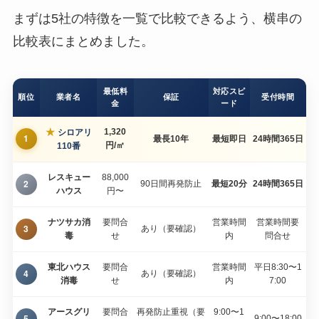
まずは5社の特徴を一覧で比較できるよう、横串の
比較表にまとめました。
最低料
対応スピ
順位
業者名
保証
受付時間
金
ード
★
1,320
シロアリ
1
最長10年
最短即日
24時間365日
円/㎡
110番
レスキュー
88,000
2
90日間再発防止
最短20分
24時間365日
ハウス
円〜
ナツサカ消
要問合
営業時間
営業時間要
3
あり（要確認）
毒
せ
内
問合せ
東北ハウス
要問合
営業時間
平日8:30〜1
4
あり（要確認）
消毒
せ
内
7:00
アースグリ
要問合
再発防止重視（要
9:00〜1
5
9:00〜18:00