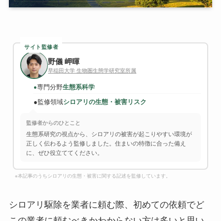
サイト監修者
野儀 岬暉
早稲田大学 生物圏生態学研究室所属
専門分野
生態系科学
●
●
監修領域
シロアリの生態・被害リスク
監修者からのひとこと
生態系研究の視点から、シロアリの被害が起こりやすい環境が
正しく伝わるよう監修しました。住まいの特徴に合った備え
に、ぜひ役立ててください。
※本記事のうちシロアリの生態・被害に関する記述を監修しています。
シロアリ駆除を業者に頼む際、初めての依頼でど
この業者に頼むべきかわからない方は多いと思い