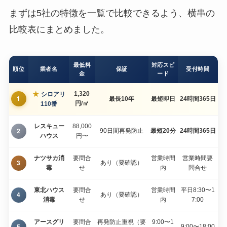
まずは5社の特徴を一覧で比較できるよう、横串の
比較表にまとめました。
最低料
対応スピ
順位
業者名
保証
受付時間
金
ード
★
1,320
シロアリ
1
最長10年
最短即日
24時間365日
円/㎡
110番
レスキュー
88,000
2
90日間再発防止
最短20分
24時間365日
ハウス
円〜
ナツサカ消
要問合
営業時間
営業時間要
3
あり（要確認）
毒
せ
内
問合せ
東北ハウス
要問合
営業時間
平日8:30〜1
4
あり（要確認）
消毒
せ
内
7:00
アースグリ
要問合
再発防止重視（要
9:00〜1
5
9:00〜18:00