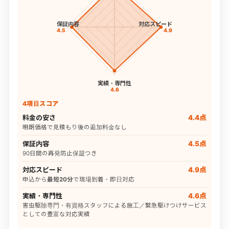
保証内容
対応スピード
4.5
4.9
実績・専門性
4.6
4項目スコア
料金の安さ
4.4点
明朗価格で見積もり後の追加料金なし
保証内容
4.5点
90日間の再発防止保証つき
対応スピード
4.9点
申込から
最短20分
で現場到着・即日対応
実績・専門性
4.6点
害虫駆除専門・有資格スタッフによる施工／緊急駆けつけサービス
としての豊富な対応実績