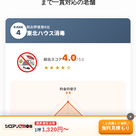
まで一貫対応の老舗
総合評価第4位
RANK
4
東北ハウス消毒
4.0
総合スコア
/ 5.0
★★★★☆
料金の安さ
3.9
×
保証内容
対応スピード
＼お見積もり無料／
業界最安水準
3.8
4.0
無料見積もり
1,320円〜
1坪