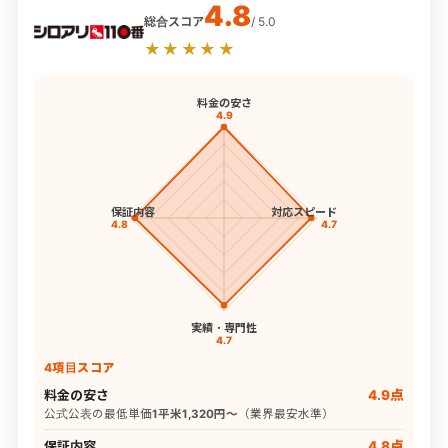
4.8
総合スコア
/ 5.0
★★★★★
料金の安さ
4.9
保証内容
対応スピード
4.8
4.7
実績・専門性
4.7
4項目スコア
料金の安さ
4.9点
公式公表の最低単価
1平米1,320円〜
（業界最安水準）
保証内容
4.8点