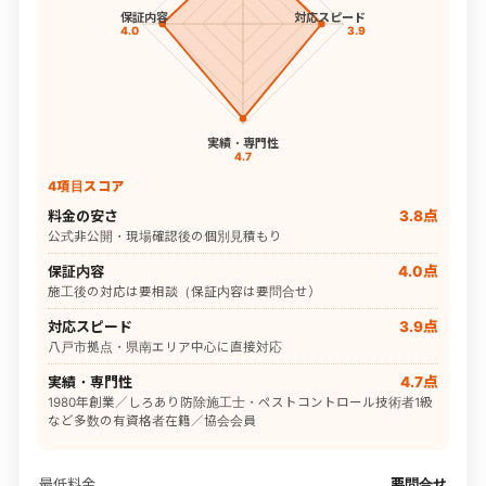
保証内容
対応スピード
4.0
3.9
実績・専門性
4.7
4項目スコア
料金の安さ
3.8点
公式非公開・現場確認後の個別見積もり
保証内容
4.0点
施工後の対応は要相談（保証内容は要問合せ）
対応スピード
3.9点
八戸市拠点・県南エリア中心に直接対応
実績・専門性
4.7点
1980年創業／しろあり防除施工士・ペストコントロール技術者1級
など多数の有資格者在籍／協会会員
最低料金
要問合せ