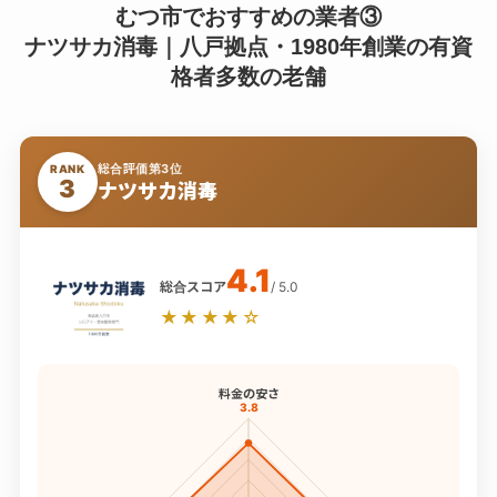
むつ市でおすすめの業者③
ナツサカ消毒｜八戸拠点・1980年創業の有資
格者多数の老舗
総合評価第3位
RANK
3
ナツサカ消毒
4.1
総合スコア
/ 5.0
★★★★☆
料金の安さ
3.8