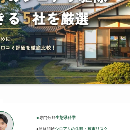
●
専門分野
生態系科学
●
監修領域
シロアリの生態・被害リスク