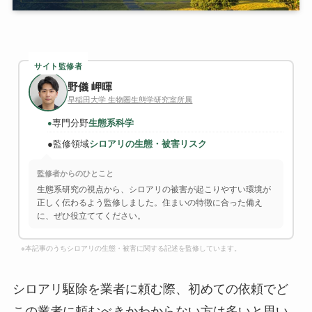
サイト監修者
野儀 岬暉
早稲田大学 生物圏生態学研究室所属
専門分野
生態系科学
●
●
監修領域
シロアリの生態・被害リスク
監修者からのひとこと
生態系研究の視点から、シロアリの被害が起こりやすい環境が
正しく伝わるよう監修しました。住まいの特徴に合った備え
に、ぜひ役立ててください。
※本記事のうちシロアリの生態・被害に関する記述を監修しています。
シロアリ駆除を業者に頼む際、初めての依頼でど
この業者に頼むべきかわからない方は多いと思い