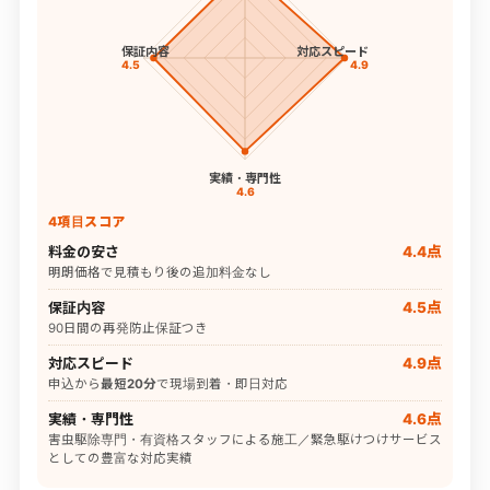
保証内容
対応スピード
4.5
4.9
実績・専門性
4.6
4項目スコア
料金の安さ
4.4点
明朗価格で見積もり後の追加料金なし
保証内容
4.5点
90日間の再発防止保証つき
対応スピード
4.9点
申込から
最短20分
で現場到着・即日対応
実績・専門性
4.6点
害虫駆除専門・有資格スタッフによる施工／緊急駆けつけサービス
としての豊富な対応実績