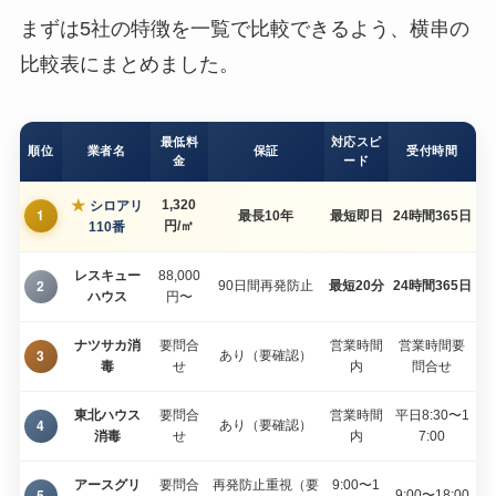
まずは5社の特徴を一覧で比較できるよう、横串の
比較表にまとめました。
最低料
対応スピ
順位
業者名
保証
受付時間
金
ード
★
1,320
シロアリ
1
最長10年
最短即日
24時間365日
円/㎡
110番
レスキュー
88,000
2
90日間再発防止
最短20分
24時間365日
ハウス
円〜
ナツサカ消
要問合
営業時間
営業時間要
3
あり（要確認）
毒
せ
内
問合せ
東北ハウス
要問合
営業時間
平日8:30〜1
4
あり（要確認）
消毒
せ
内
7:00
アースグリ
要問合
再発防止重視（要
9:00〜1
5
9:00〜18:00