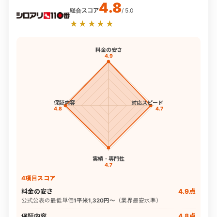
4.8
総合スコア
/ 5.0
★★★★★
料金の安さ
4.9
保証内容
対応スピード
4.8
4.7
実績・専門性
4.7
4項目スコア
料金の安さ
4.9点
公式公表の最低単価
1平米1,320円〜
（業界最安水準）
保証内容
4.8点