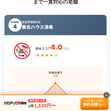
まで一貫対応の老舗
総合評価第4位
RANK
4
東北ハウス消毒
4.0
総合スコア
/ 5.0
★★★★☆
料金の安さ
3.9
×
保証内容
対応スピード
＼お見積もり無料／
業界最安水準
3.8
4.0
無料見積もり
1,320円〜
1坪