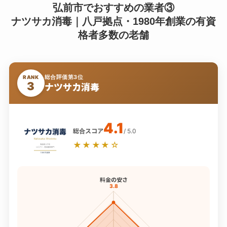
弘前市でおすすめの業者③
ナツサカ消毒｜八戸拠点・1980年創業の有資
格者多数の老舗
総合評価第3位
RANK
3
ナツサカ消毒
4.1
総合スコア
/ 5.0
★★★★☆
料金の安さ
3.8