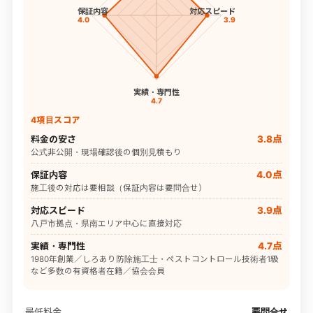
保証内容
対応スピード
4.0
3.9
実績・専門性
4.7
4項目スコア
料金の安さ
3.8点
公式非公開・現場確認後の個別見積もり
保証内容
4.0点
施工後の対応は要相談（保証内容は要問合せ）
対応スピード
3.9点
八戸市拠点・県南エリア中心に直接対応
実績・専門性
4.7点
1980年創業／しろあり防除施工士・ペストコントロール技術者1級
など多数の有資格者在籍／協会会員
最低料金
要問合せ