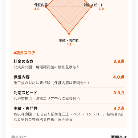
保証内容
対応スピード
4.0
3.9
実績・専門性
4.7
4項目スコア
料金の安さ
3.8点
公式非公開・現場確認後の個別見積もり
保証内容
4.0点
施工後の対応は要相談（保証内容は要問合せ）
対応スピード
3.9点
八戸市拠点・県南エリア中心に直接対応
実績・専門性
4.7点
1980年創業／しろあり防除施工士・ペストコントロール技術者1級
など多数の有資格者在籍／協会会員
最低料金
要問合せ