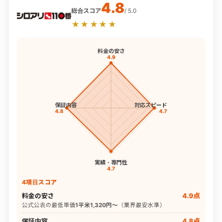
4.8
総合スコア
/ 5.0
★★★★★
料金の安さ
4.9
保証内容
対応スピード
4.8
4.7
実績・専門性
4.7
4項目スコア
料金の安さ
4.9点
公式公表の最低単価
1平米1,320円〜
（業界最安水準）
保証内容
4.8点