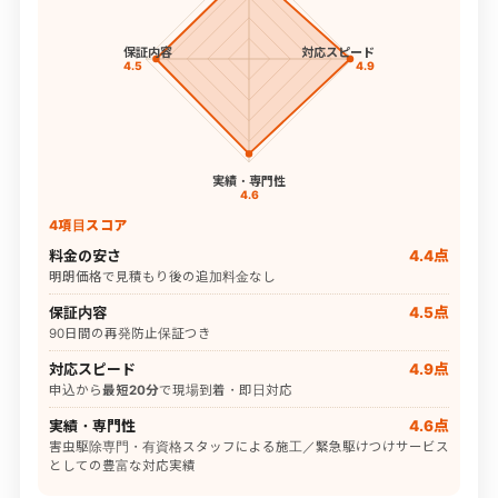
保証内容
対応スピード
4.5
4.9
実績・専門性
4.6
4項目スコア
料金の安さ
4.4点
明朗価格で見積もり後の追加料金なし
保証内容
4.5点
90日間の再発防止保証つき
対応スピード
4.9点
申込から
最短20分
で現場到着・即日対応
実績・専門性
4.6点
害虫駆除専門・有資格スタッフによる施工／緊急駆けつけサービス
としての豊富な対応実績