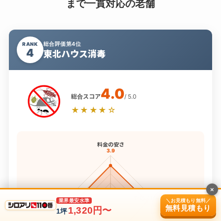
まで一貫対応の老舗
総合評価第4位
RANK
4
東北ハウス消毒
4.0
総合スコア
/ 5.0
★★★★☆
料金の安さ
3.9
×
保証内容
対応スピード
＼お見積もり無料／
業界最安水準
3.8
4.0
無料見積もり
1,320円〜
1坪