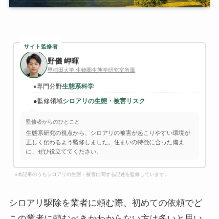
サイト監修者
野儀 岬暉
早稲田大学 生物圏生態学研究室所属
専門分野
生態系科学
●
●
監修領域
シロアリの生態・被害リスク
監修者からのひとこと
生態系研究の視点から、シロアリの被害が起こりやすい環境が
正しく伝わるよう監修しました。住まいの特徴に合った備え
に、ぜひ役立ててください。
※本記事のうちシロアリの生態・被害に関する記述を監修しています。
シロアリ駆除を業者に頼む際、初めての依頼でど
この業者に頼むべきかわからない方は多いと思い