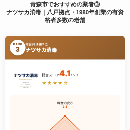
青森市でおすすめの業者③
ナツサカ消毒｜八戸拠点・1980年創業の有資
格者多数の老舗
総合評価第3位
RANK
3
ナツサカ消毒
4.1
総合スコア
/ 5.0
★★★★☆
料金の安さ
3.8