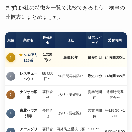
まずは5社の特徴を一覧で比較できるよう、横串の
比較表にまとめました。
最低料
対応スピ
順位
業者名
保証
受付時間
金
ード
★
1,320
シロアリ
1
最長10年
最短即日
24時間365日
円/㎡
110番
レスキュー
88,000
2
90日間再発防止
最短20分
24時間365日
ハウス
円〜
ナツサカ消
要問合
営業時間
営業時間要
3
あり（要確認）
毒
せ
内
問合せ
東北ハウス
要問合
営業時間
平日8:30〜1
4
あり（要確認）
消毒
せ
内
7:00
アースグリ
要問合
再発防止重視（要
9:00〜1
5
9:00〜18:00