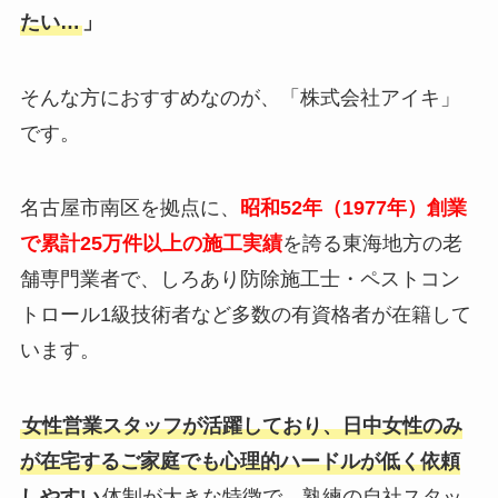
たい…
」
そんな方におすすめなのが、「株式会社アイキ」
です。
名古屋市南区を拠点に、
昭和52年（1977年）創業
で累計25万件以上の施工実績
を誇る東海地方の老
舗専門業者で、しろあり防除施工士・ペストコン
トロール1級技術者など多数の有資格者が在籍して
います。
女性営業スタッフが活躍しており、日中女性のみ
が在宅するご家庭でも心理的ハードルが低く依頼
しやすい
体制が大きな特徴で、熟練の自社スタッ