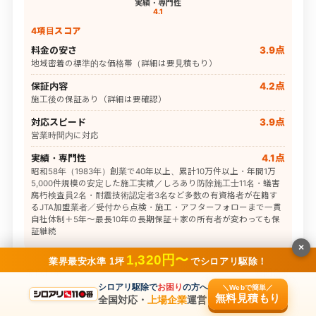
実績・専門性
4.1
4項目スコア
料金の安さ
3.9点
地域密着の標準的な価格帯（詳細は要見積もり）
保証内容
4.2点
施工後の保証あり（詳細は要確認）
対応スピード
3.9点
営業時間内に対応
実績・専門性
4.1点
昭和58年（1983年）創業で40年以上、累計10万件以上・年間1万
5,000件規模の安定した施工実績／しろあり防除施工士11名・蟻害
腐朽検査員2名・耐震技術認定者3名など多数の有資格者が在籍す
るJTA加盟業者／受付から点検・施工・アフターフォローまで一貫
自社体制＋5年〜最長10年の長期保証＋家の所有者が変わっても保
証継続
×
1,320円〜
業界最安水準 1坪
でシロアリ駆除！
最低料金
要問合せ
シロアリ駆除で
お困り
の方へ
＼Webで簡単／
対応エリア
愛知県
無料見積もり
全国対応・
上場企業
運営