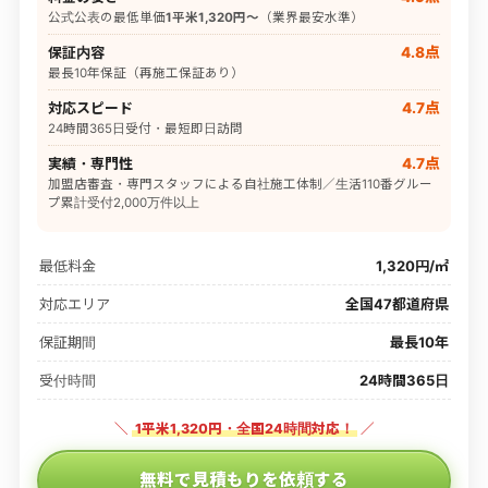
公式公表の最低単価
1平米1,320円〜
（業界最安水準）
保証内容
4.8点
最長10年保証（再施工保証あり）
対応スピード
4.7点
24時間365日受付・最短即日訪問
実績・専門性
4.7点
加盟店審査・専門スタッフによる自社施工体制／生活110番グルー
プ累計受付2,000万件以上
最低料金
1,320円/㎡
対応エリア
全国47都道府県
保証期間
最長10年
受付時間
24時間365日
＼
1平米1,320円・全国24時間対応！
／
無料で見積もりを依頼する