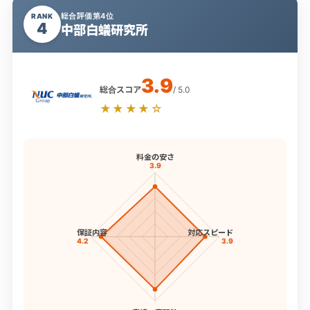
総合評価第4位
RANK
4
中部白蟻研究所
3.9
総合スコア
/ 5.0
★★★★☆
料金の安さ
3.9
保証内容
対応スピード
4.2
3.9