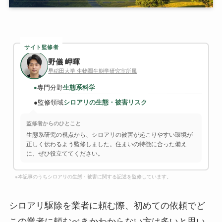
サイト監修者
野儀 岬暉
早稲田大学 生物圏生態学研究室所属
専門分野
生態系科学
●
●
監修領域
シロアリの生態・被害リスク
監修者からのひとこと
生態系研究の視点から、シロアリの被害が起こりやすい環境が
正しく伝わるよう監修しました。住まいの特徴に合った備え
に、ぜひ役立ててください。
※本記事のうちシロアリの生態・被害に関する記述を監修しています。
シロアリ駆除を業者に頼む際、初めての依頼でど
この業者に頼むべきかわからない方は多いと思い