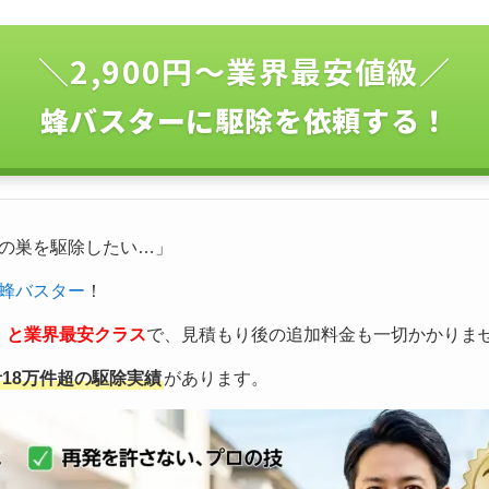
＼2,900円〜業界最安値級／
蜂バスターに駆除を依頼する！
の巣を駆除したい…」
蜂バスター
！
込）と業界最安クラス
で、見積もり後の追加料金も一切かかりま
計18万件超の駆除実績
があります。