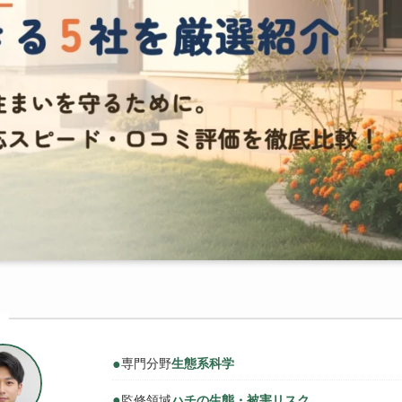
●
専門分野
生態系科学
●
監修領域
ハチの生態・被害リスク