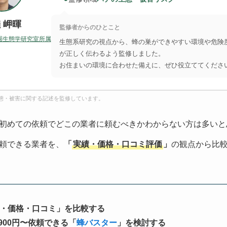
 岬暉
監修者からのひとこと
圏生態学研究室所属
生態系研究の視点から、蜂の巣ができやすい環境や危険
が正しく伝わるよう監修しました。
お住まいの環境に合わせた備えに、ぜひ役立ててくださ
態・被害に関する記述を監修しています。
初めての依頼でどこの業者に頼むべきかわからない方は多いと
頼できる業者を、
「
実績・価格・口コミ評価
」
の観点から比
・価格・口コミ」を比較する
900円〜依頼できる「
蜂バスター
」を検討する