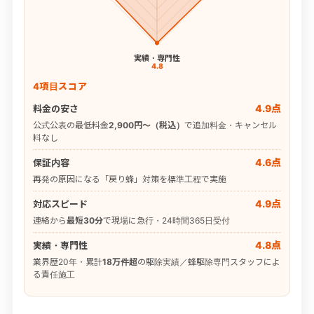
実績・専門性
4.8
4項目スコア
4.9点
料金の安さ
公式公表の最低料金
2,900円〜（税込）
で追加料金・キャンセル
料なし
4.6点
保証内容
再発の原因になる「戻り蜂」対策を標準工程で実施
4.9点
対応スピード
連絡から
最短30分
で現場に急行・24時間365日受付
4.8点
実績・専門性
業界歴20年・累計
18万件超
の駆除実績／蜂駆除専門スタッフによ
る責任施工