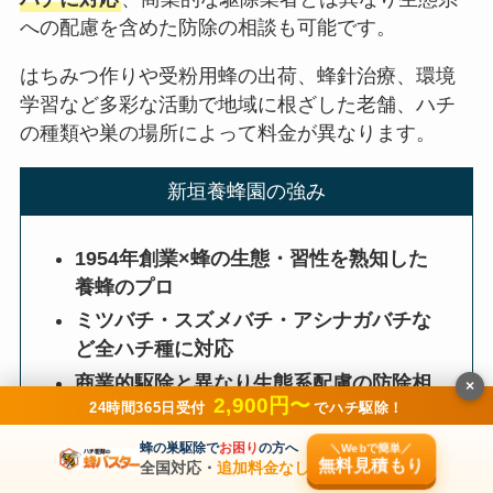
への配慮を含めた防除の相談も可能です。
はちみつ作りや受粉用蜂の出荷、蜂針治療、環境
学習など多彩な活動で地域に根ざした老舗、ハチ
の種類や巣の場所によって料金が異なります。
新垣養蜂園の強み
1954年創業×蜂の生態・習性を熟知した
養蜂のプロ
ミツバチ・スズメバチ・アシナガバチな
ど全ハチ種に対応
商業的駆除と異なり生態系配慮の防除相
×
2,900円〜
24時間365日受付
でハチ駆除！
談も可能
蜂の巣駆除で
お困り
の方へ
＼Webで簡単／
無料見積もり
全国対応・
追加料金なし