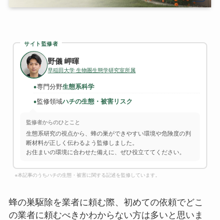
サイト監修者
野儀 岬暉
早稲田大学 生物圏生態学研究室所属
専門分野
生態系科学
●
監修領域
ハチの生態・被害リスク
●
監修者からのひとこと
生態系研究の視点から、蜂の巣ができやすい環境や危険度の判
断材料が正しく伝わるよう監修しました。
お住まいの環境に合わせた備えに、ぜひ役立ててください。
※本記事のうちハチの生態・被害に関する記述を監修しています。
蜂の巣駆除を業者に頼む際、初めての依頼でどこ
の業者に頼むべきかわからない方は多いと思いま