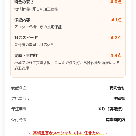
4.0点
料金の安さ
地域相場に即した適正価格
4.1点
保証内容
アフター点検つきの長期保証
4.3点
対応スピード
受付後の素早い対応体制
4.4点
実績・専門性
地域での施工実績多数・口コミ評価良好／防除作業監督者による
施工管理
最低料金
要問合せ
対応エリア
沖縄県
保証期間
あり（要確認）
受付時間
営業時間内
＼
実績豊富なスペシャリストに任せたい…
／