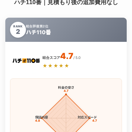
ハチ110番｜見積もり後の追加費用なし
総合評価第2位
RANK
2
ハチ110番
4.7
総合スコア
/ 5.0
★★★★★
料金の安さ
4.7
保証内容
対応スピード
4.8
4.7