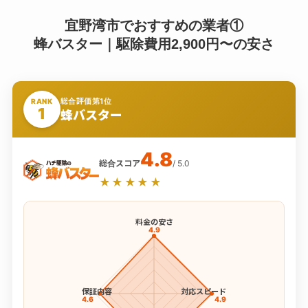
宜野湾市でおすすめの業者①
蜂バスター｜駆除費用2,900円〜の安さ
総合評価第1位
RANK
1
蜂バスター
4.8
総合スコア
/ 5.0
★★★★★
料金の安さ
4.9
保証内容
対応スピード
4.6
4.9