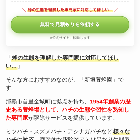
＼
蜂の生態を理解した専門家に対応してほしい…
／
無料で見積もりを依頼する
※公式サイトに移動します
「
蜂の生態を理解した専門家に対応してほし
い…
」
そんな方におすすめなのが、「新垣養蜂園」で
す。
那覇市首里金城町に拠点を持ち、
1954年創業の歴
史ある養蜂場として、ハチの生態や習性を熟知し
た専門家
が駆除サービスを提供しています。
ミツバチ・スズメバチ・アシナガバチなど
様々な
ハチに対応
、商業的な駆除業者とは異なり生態系