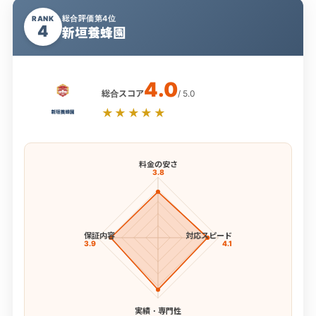
総合評価第4位
RANK
4
新垣養蜂園
4.0
総合スコア
/ 5.0
★★★★★
料金の安さ
3.8
保証内容
対応スピード
3.9
4.1
実績・専門性