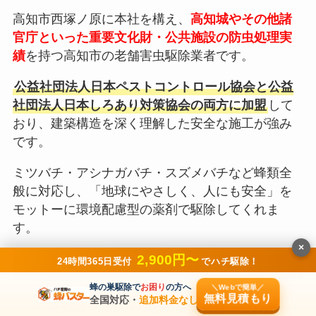
高知市西塚ノ原に本社を構え、
高知城やその他諸
官庁といった重要文化財・公共施設の防虫処理実
績
を持つ高知市の老舗害虫駆除業者です。
公益社団法人日本ペストコントロール協会と公益
社団法人日本しろあり対策協会の両方に加盟
して
おり、建築構造を深く理解した安全な施工が強み
です。
ミツバチ・アシナガバチ・スズメバチなど蜂類全
般に対応し、「地球にやさしく、人にも安全」を
モットーに環境配慮型の薬剤で駆除してくれま
す。
×
2,900円〜
24時間365日受付
でハチ駆除！
株式会社マツダ住宅サービスの強み
蜂の巣駆除で
お困り
の方へ
＼Webで簡単／
無料見積もり
全国対応・
追加料金なし
高知城・諸官庁など重要文化財・公共施