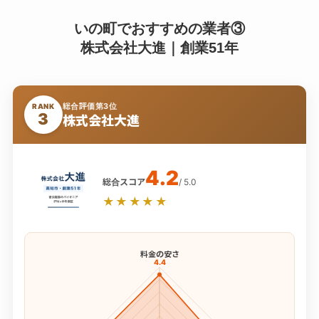
いの町でおすすめの業者③
株式会社大進｜創業51年
総合評価第3位
RANK
3
株式会社大進
4.2
総合スコア
/ 5.0
★★★★★
料金の安さ
4.4