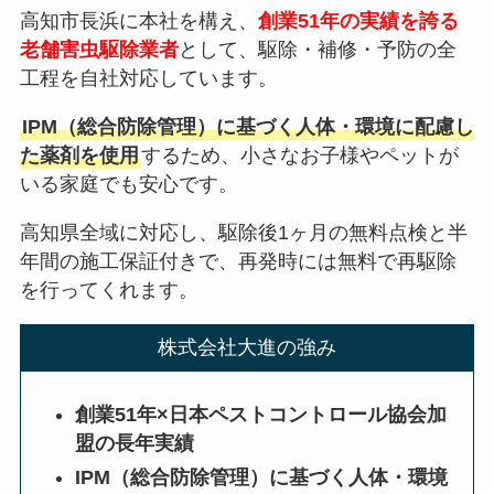
高知市長浜に本社を構え、
創業51年の実績を誇る
老舗害虫駆除業者
として、駆除・補修・予防の全
工程を自社対応しています。
IPM（総合防除管理）に基づく人体・環境に配慮し
た薬剤を使用
するため、小さなお子様やペットが
いる家庭でも安心です。
高知県全域に対応し、駆除後1ヶ月の無料点検と半
年間の施工保証付きで、再発時には無料で再駆除
を行ってくれます。
株式会社大進の強み
創業51年×日本ペストコントロール協会加
盟の長年実績
IPM（総合防除管理）に基づく人体・環境