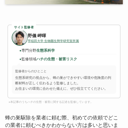
サイト監修者
野儀 岬暉
早稲田大学 生物圏生態学研究室所属
専門分野
生態系科学
●
監修領域
ハチの生態・被害リスク
●
監修者からのひとこと
生態系研究の視点から、蜂の巣ができやすい環境や危険度の判
断材料が正しく伝わるよう監修しました。
お住まいの環境に合わせた備えに、ぜひ役立ててください。
※本記事のうちハチの生態・被害に関する記述を監修しています。
蜂の巣駆除を業者に頼む際、初めての依頼でどこ
の業者に頼むべきかわからない方は多いと思いま