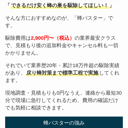
「
できるだけ安く蜂の巣を駆除してほしい！
」
そんな方におすすめなのが、「蜂バスター」で
す。
駆除費用は
2,900円〜（税込）
の業界最安クラス
で、見積もり後の追加料金やキャンセル料も一切
かかりません。
それでいて業界歴20年・累計18万件超の駆除実績
があり、
戻り蜂対策まで標準工程で実施
してくれ
ます。
現地調査・見積もりも0円なうえ、連絡から最短30
分で現場に急行してくれるため、費用の確認だけ
でも気軽に相談できます。
蜂バスターの強み