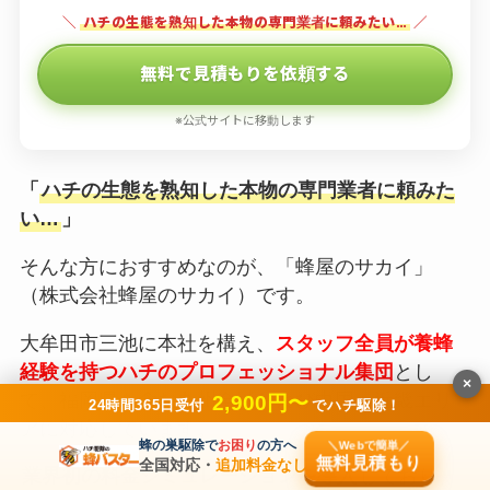
＼
ハチの生態を熟知した本物の専門業者に頼みたい…
／
無料で見積もりを依頼する
※公式サイトに移動します
「
ハチの生態を熟知した本物の専門業者に頼みた
い…
」
そんな方におすすめなのが、「蜂屋のサカイ」
（株式会社蜂屋のサカイ）です。
大牟田市三池に本社を構え、
スタッフ全員が養蜂
経験を持つハチのプロフェッショナル集団
とし
×
て、福岡県を含む九州全域および中国・近畿エリ
2,900円〜
24時間365日受付
でハチ駆除！
アに対応しています。
蜂の巣駆除で
お困り
の方へ
＼Webで簡単／
無料見積もり
全国対応・
追加料金なし
業界初の料金シミュレーションを導入
しており、