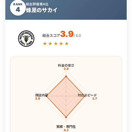
総合評価第4位
RANK
4
蜂屋のサカイ
3.9
総合スコア
/ 5.0
★★★★★
料金の安さ
3.9
保証内容
対応スピード
3.9
3.7
実績・専門性
4.2