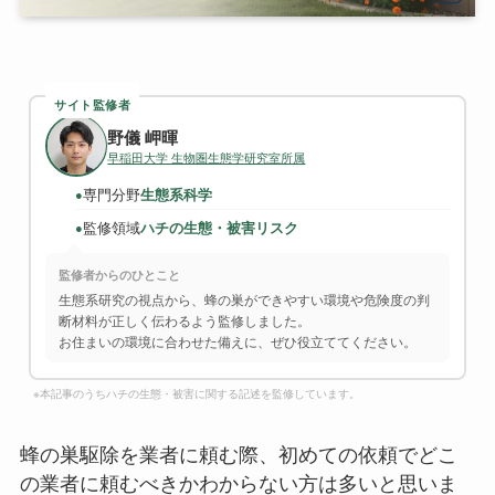
サイト監修者
野儀 岬暉
早稲田大学 生物圏生態学研究室所属
専門分野
生態系科学
●
監修領域
ハチの生態・被害リスク
●
監修者からのひとこと
生態系研究の視点から、蜂の巣ができやすい環境や危険度の判
断材料が正しく伝わるよう監修しました。
お住まいの環境に合わせた備えに、ぜひ役立ててください。
※本記事のうちハチの生態・被害に関する記述を監修しています。
蜂の巣駆除を業者に頼む際、初めての依頼でどこ
の業者に頼むべきかわからない方は多いと思いま