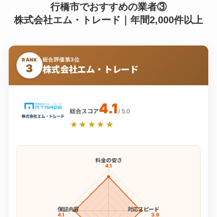
行橋市でおすすめの業者③
株式会社エム・トレード｜年間2,000件以上
総合評価第3位
RANK
3
株式会社エム・トレード
4.1
総合スコア
/ 5.0
★★★★★
料金の安さ
4.1
保証内容
対応スピード
4.1
3.9